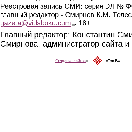
ЭЛ № ФС
Реестровая запись СМИ: серия
главный редактор - Смирнов К.М. Телефо
gazeta@vidsboku.com
(link sends e-mail)
. 18+
Главный редактор: Константин См
Смирнова, администратор сайта и 
Создание сайтов
(link is external)
«Три-В»