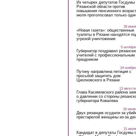
Из четырех депутатов Госдумы 
Рязанской области против
повышения пенсионного возраст
июля проголосовал только оди
28 июня
«Новая газета»: общественные
туалеты в Рязани находятся по
угрозой уничтожения
5 октября
Губернатор поздравил рязански
учителей с профессиональным
праздником
24 ноября
Путину направлена петиция с
просьбой защитить дом
Циолковского в Рязани
13 августа
Глава Касимовского района зая
о давлении со стороны рязанск
губернатора Ковалева
26 июля
Двух рязанцев осудили за убий
престарелой женщины из-за ден
21 июля
Кандидат в депутаты Госдумы 