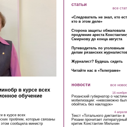
статьи
все ста
«Следователь не знал, кто ес
кто в этом деле»
Сторона защиты обжаловала
продление ареста Константин
Смирнову до конца августа
Путеводитель по уголовным
делам рязанских журналистов
Журналист? Будешь сидеть
Читайте нас в «Телеграме»
новости
все ново
инобр в курсе всех
16 ноября
ионное обучение
Рязанский губернатор о частич
мобилизации: «невозможно был
обойтись без накладок»
4 апреля
и в курсе всех
Текст «Тотального диктанта» в
еских проблем, которые связаны
Рязани прочитает литературны
критик Константин Мильчин
б этом сообщила министр