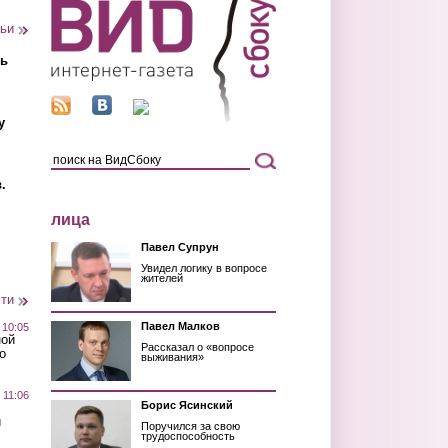
тьи
ть
у
.
лица
Павел Супрун
Увидел логику в вопросе
жителей
сти
Павел Малков
 10:05
ной
Рассказал о «вопросе
о
выживания»
 11:06
Борис Ясинский
й
Поручился за свою
трудоспособность