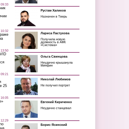
 09:33
ник
Рустам Халиков
ичии
Назначен в Тверь
 10:32
Лариса Пастухова
краже
на
Получила новую
должность в АФК
«Система»
 13:50
OVID
Ольга Свинцова
тся
Неудачно крышанула
Минфин
 09:21
Николай Любимов
я
е 25
Не получил портрет
 16:05
е»
Евгений Кириченко
Неудачно станцевал
 12:29
по
Борис Ясинский
ина