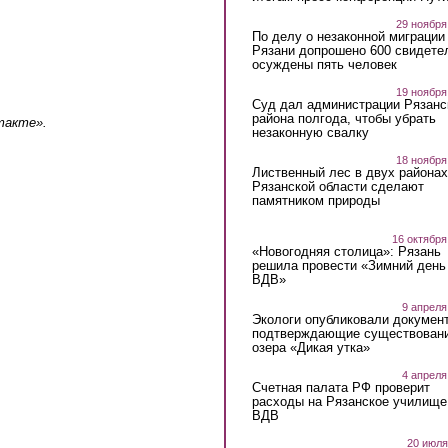
29 ноября
По делу о незаконной миграции
Рязани допрошено 600 свидете
осуждены пять человек
19 ноября
Суд дал администрации Рязанс
района полгода, чтобы убрать
такте».
незаконную свалку
18 ноября
Лиственный лес в двух районах
Рязанской области сделают
памятником природы
16 октября
«Новогодняя столица»: Рязань
решила провести «Зимний день
ВДВ»
9 апреля
Экологи опубликовали докумен
подтверждающие существован
озера «Дикая утка»
4 апреля
Счетная палата РФ проверит
расходы на Рязанское училище
ВДВ
20 июля