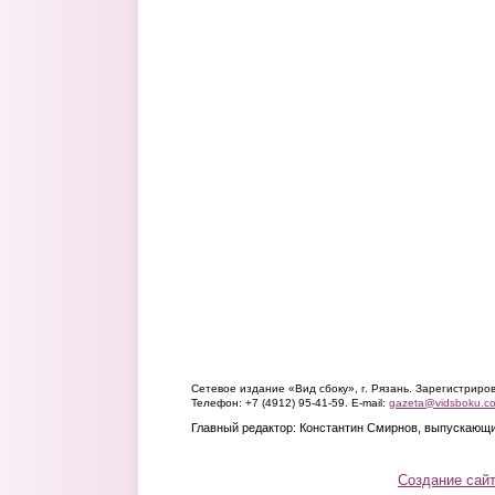
Сетевое издание «Вид сбоку», г. Рязань. Зарегистрир
Телефон: +7 (4912) 95-41-59. E-mail:
gazeta@vidsboku.c
Главный редактор: Константин Смирнов, выпускающи
Создание сай