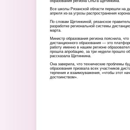
образования региона Ольга Щетинкина.
Все школы Рязанской области перешли на д
апреля из-за угрозы распространения корона
По словам Щетинкиной, рязанское правител
разработке региональной системы дистанцио
марта.
Министр образования региона пояснила, что
дистанционного образования — это платфор
работу именно в нашем регионе образовател
прошла апробацию, за три недели прошло об
рассказала Щетинкина.
Она заверила, что технические проблемы б
образования призвала всех участников дист
терпения и взаимоуважения, «чтобы этот на
достоинством».