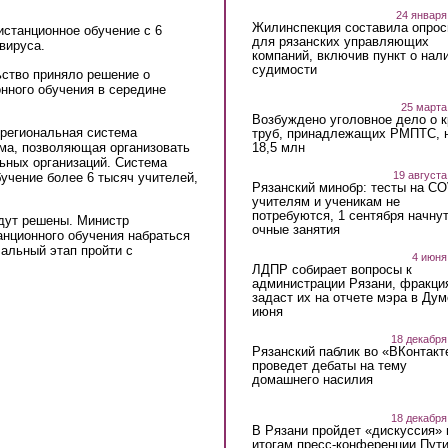
24 января
Жилинспекция составила опрос
истанционное обучение с 6
для рязанских управляющих
вируса.
компаний, включив пункт о нал
судимости
ьство приняло решение о
нного обучения в середине
25 марта
Возбуждено уголовное дело о 
 региональная система
труб, принадлежащих РМПТС, 
ма, позволяющая организовать
18,5 млн
ьных организаций. Система
19 августа
учение более 6 тысяч учителей,
Рязанский минобр: тесты на C
учителям и ученикам не
потребуются, 1 сентября начну
удут решены. Министр
очные занятия
анционного обучения набраться
чальный этап пройти с
4 июня
ЛДПР собирает вопросы к
администрации Рязани, фракци
задаст их на отчете мэра в Дум
июня
18 декабря
Рязанский паблик во «ВКонтакт
проведет дебаты на тему
домашнего насилия
18 декабря
В Рязани пройдет «дискуссия» 
итогам пресс-конференции Пут