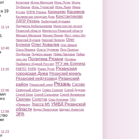
от
Кочетков
Игорь Морозов
Игорь
Игорь Путин
Трубицын
Игорь Туровский
Игорь Яшин
Ирина
а 19
Касимов
Канищево
КПРФ Рязань
Кусова
н
Константиново
Касимовская городская Дума
ЛДПР Рязань
Лыбедский бульвар
Людмила Кибальникова
Министерство печати
 11:14
Рязанской области
Минлесхоз Рязанской области
д
Михаил Малахов
Михаил Пронин
Мост через Оку
Олег
Николай Булаев
Николай Пилюгин
Олег Ковалев
Булеков
Олег Шишов
 10:48
Ольга Чуляева
Ольга Мишина
Петр Пыленок
х
Подбелка
Поджоги машин
Пойма Павловки
Пойма
Политика Рязани
Поляны
трех рек
РГУ им. Есенина
Праймериз «Единой России»
Рязанская
РМПТС
РНПК
Роман Путин
 13:20
городская Дума
Рязанский кремль
Рязанский
Рязанский нефтезавод
Рязань
район
Сасово
Рязанский цирк
Северный обход
Семен Сазонов
Сергей Дудукин
 22:06
вил
Сергей Ежов
Сергей Сальников
Сергей Филимонов
ого
Скопин
Солотча
Спас-Клепики
ТРЦ
УМВД Рязанской
Трасса М5
«Премьер»
области
Шаукат Ахметов
Федор Провоторов
 12:58
ЭРА
ство
ег
 11:23
от