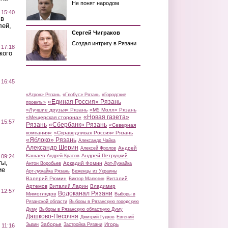
Не понят народом
 15:40
 в
лей,
Сергей Чиграков
Создал интригу в Рязани
 17:18
кого
 16:45
«Атрон» Рязань
«Глобус» Рязань
«Городские
«Единая Россия» Рязань
проекты»
«Лучшие друзья» Рязань
«М5 Молл» Рязань
«Новая газета»
«Мещерская сторона»
 15:57
Рязань
«Сбербанк» Рязань
«Северная
компания»
«Справедливая Россия» Рязань
«Яблоко» Рязань
Александр Чайка
Александр Шерин
Андрей
Алексей Фролов
Кашаев
Андрей Петруцкий
 09:24
Андрей Красов
ты,
Аркадий Фомин
Антон Воробьев
Арт-Лужайка
ие
Арт-лужайка Рязань
Беженцы из Украины
Валерий Рюмин
Виталий
Виктор Малюгин
Артемов
Виталий Ларин
Владимир
 12:57
Водоканал Рязани
Мимоглядов
Выборы в
Рязанской области
Выборы в Рязанскую городскую
Думу
Выборы в Рязанскую областную Думу
Дашково-Песочня
Дмитрий Гудков
Евгений
Заборье
Игорь
Зызин
Застройка Рязани
 11:16