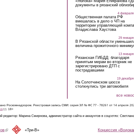
«Яблока» Мария Епифанова сд
документы в рязанский облизби
4 февраля
Общественная палата РФ
вмешалась в дело о ЧП на
территории управляющей комп
Владислава Хаустова
29 января
В Рязанской области уменьшил
величина прожиточного миниму
13 января
Рязанская ГИБДД: благодаря
принятым мерам во вторник не
зарегистрировано ДТП с
пострадавшими
19 декабря
На Солотчинском шоссе
столкнулись три автомобиля
все ново
ЭЛ № ФС 77 - 7826
1 от 14 апреля 20
овано Роскомнадзором. Реестровая запись СМИ: серия
(link sends e-mail)
om
. 18+
й редактор: Марина Смирнова, администратор сайта и аккаунтов в соцсетях: Светлан
Концессия «Водока
тов
(link is external)
«Три-В»