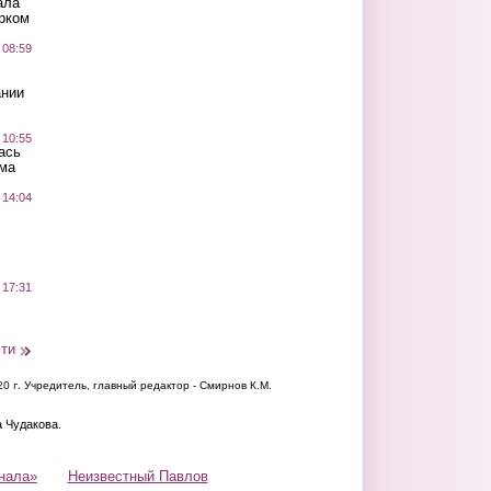
ала
рком
 08:59
ании
 10:55
ась
ма
 14:04
 17:31
сти
20 г.
Учредитель, главный редактор - Смирнов К.М.
а Чудакова.
нала»
Неизвестный Павлов