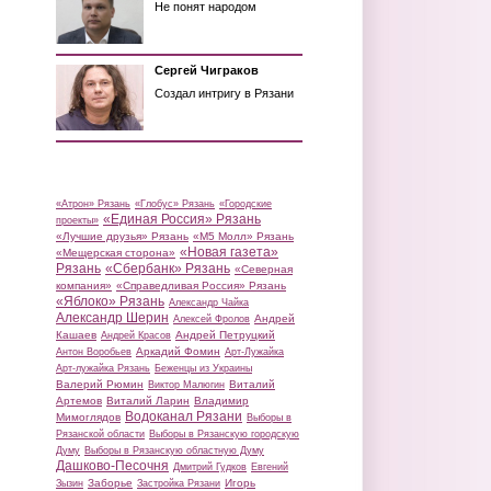
Не понят народом
Сергей Чиграков
Создал интригу в Рязани
«Атрон» Рязань
«Глобус» Рязань
«Городские
«Единая Россия» Рязань
проекты»
«Лучшие друзья» Рязань
«М5 Молл» Рязань
«Новая газета»
«Мещерская сторона»
Рязань
«Сбербанк» Рязань
«Северная
компания»
«Справедливая Россия» Рязань
«Яблоко» Рязань
Александр Чайка
Александр Шерин
Андрей
Алексей Фролов
Кашаев
Андрей Петруцкий
Андрей Красов
Аркадий Фомин
Антон Воробьев
Арт-Лужайка
Арт-лужайка Рязань
Беженцы из Украины
Валерий Рюмин
Виталий
Виктор Малюгин
Артемов
Виталий Ларин
Владимир
Водоканал Рязани
Мимоглядов
Выборы в
Рязанской области
Выборы в Рязанскую городскую
Думу
Выборы в Рязанскую областную Думу
Дашково-Песочня
Дмитрий Гудков
Евгений
Заборье
Игорь
Зызин
Застройка Рязани