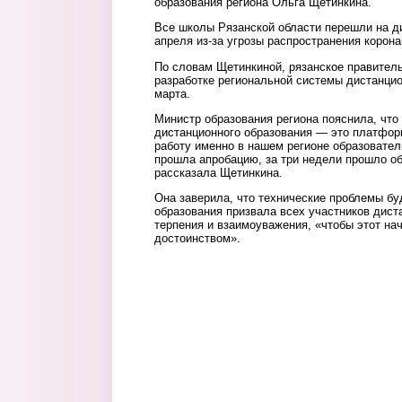
образования региона Ольга Щетинкина.
Все школы Рязанской области перешли на д
апреля из-за угрозы распространения корона
По словам Щетинкиной, рязанское правител
разработке региональной системы дистанцио
марта.
Министр образования региона пояснила, что
дистанционного образования — это платфор
работу именно в нашем регионе образовател
прошла апробацию, за три недели прошло об
рассказала Щетинкина.
Она заверила, что технические проблемы б
образования призвала всех участников дист
терпения и взаимоуважения, «чтобы этот на
достоинством».