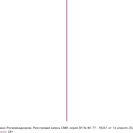
ЭЛ № ФС 77 - 7826
1 от 14 апреля 20
овано Роскомнадзором. Реестровая запись СМИ: серия
(link sends e-mail)
om
. 18+