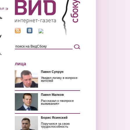
тьи
ть
у
.
лица
Павел Супрун
Увидел логику в вопросе
жителей
Павел Малков
Рассказал о «вопросе
выживания»
Борис Ясинский
Поручился за свою
трудоспособность