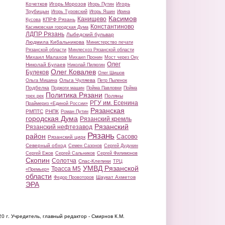
Кочетков
Игорь Морозов
Игорь
Игорь Путин
Трубицын
Игорь Туровский
Игорь Яшин
Ирина
Касимов
Канищево
КПРФ Рязань
Кусова
Константиново
Касимовская городская Дума
ЛДПР Рязань
Лыбедский бульвар
Людмила Кибальникова
Министерство печати
Рязанской области
Минлесхоз Рязанской области
Михаил Малахов
Михаил Пронин
Мост через Оку
Олег
Николай Булаев
Николай Пилюгин
Олег Ковалев
Булеков
Олег Шишов
Ольга Чуляева
Ольга Мишина
Петр Пыленок
Подбелка
Поджоги машин
Пойма Павловки
Пойма
Политика Рязани
Поляны
трех рек
РГУ им. Есенина
Праймериз «Единой России»
Рязанская
РМПТС
РНПК
Роман Путин
городская Дума
Рязанский кремль
Рязанский
Рязанский нефтезавод
Рязань
район
Сасово
Рязанский цирк
Северный обход
Семен Сазонов
Сергей Дудукин
Сергей Ежов
Сергей Сальников
Сергей Филимонов
Скопин
Солотча
Спас-Клепики
ТРЦ
УМВД Рязанской
Трасса М5
«Премьер»
области
Шаукат Ахметов
Федор Провоторов
ЭРА
20 г.
Учредитель, главный редактор - Смирнов К.М.