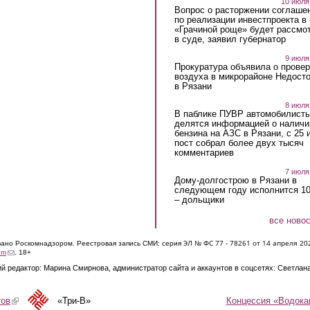
10 июля
Вопрос о расторжении соглаше
по реализации инвестпроекта в
«Грачиной роще» будет рассмо
в суде, заявил губернатор
9 июля
Прокуратура объявила о провер
воздуха в микрорайоне Недост
в Рязани
8 июля
В паблике ПУВР автомобилист
делятся информацией о наличи
бензина на АЗС в Рязани, с 25 
пост собрал более двух тысяч
комментариев
7 июля
Дому-долгострою в Рязани в
следующем году исполнится 10
– дольщики
все ново
ЭЛ № ФС 77 - 7826
1 от 14 апреля 20
овано Роскомнадзором. Реестровая запись СМИ: серия
(link sends e-mail)
om
. 18+
й редактор: Марина Смирнова, администратор сайта и аккаунтов в соцсетях: Светлан
Концессия «Водока
тов
(link is external)
«Три-В»