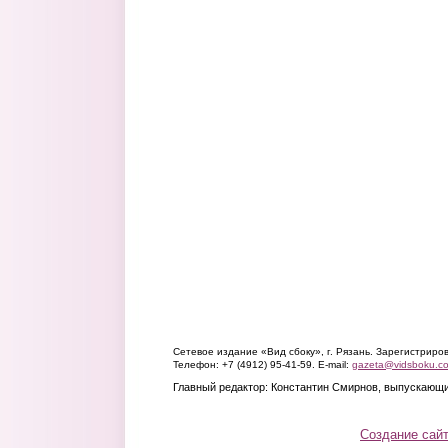
Сетевое издание «Вид сбоку», г. Рязань. Зарегистрир
Телефон: +7 (4912) 95-41-59. E-mail:
gazeta@vidsboku.c
Главный редактор: Константин Смирнов, выпускающи
Создание сай