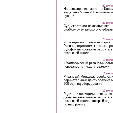
22 июля
На реставрацию мечети в Каси
выделено более 200 миллионов
рублей
21 июля
Суд ужесточил наказание экс-
снабженцу рязанского хлебоза
20 июля
«Всё идёт по плану» — мэрия
Рязани родителям, которые пр
о дофинансировании ремонта в
рязанской школе
19 июля
«Экологический рязанский алья
перезапустил «карту свалок»
18 июля
Рязанский Минздрав сообщил, 
перинатальный центр получит 
200 единиц оборудования
17 июля
Родители сообщили о нехватке
денег на завершение ремонта в
рязанской школе, который веде
по нацпроекту