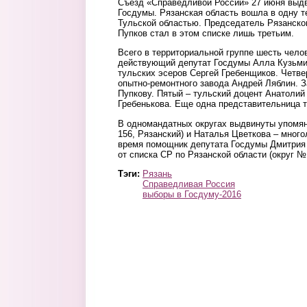
Съезд «Справедливой России» 27 июня выдв
Госдумы. Рязанская область вошла в одну т
Тульской областью. Председатель Рязанско
Пупков стал в этом списке лишь третьим.
Всего в территориальной группе шесть чело
действующий депутат Госдумы Алла Кузьмин
тульских эсеров Сергей Гребенщиков. Четве
опытно-ремонтного завода Андрей Ляблин. 
Пупкову. Пятый – тульский доцент Анатолий
Гребенькова. Еще одна представительница т
В одномандатных округах выдвинуты упомян
156, Рязанский) и Наталья Цветкова – много
время помощник депутата Госдумы Дмитрия Г
от списка СР по Рязанской области (округ 
Тэги:
Рязань
Справедливая Россия
выборы в Госдуму-2016