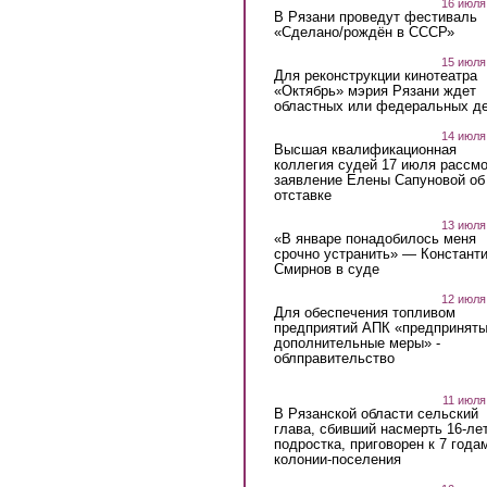
16 июля
В Рязани проведут фестиваль
«Сделано/рождён в СССР»
15 июля
Для реконструкции кинотеатра
«Октябрь» мэрия Рязани ждет
областных или федеральных де
14 июля
Высшая квалификационная
коллегия судей 17 июля рассмо
заявление Елены Сапуновой об
отставке
13 июля
«В январе понадобилось меня
срочно устранить» — Констант
Смирнов в суде
12 июля
Для обеспечения топливом
предприятий АПК «предпринят
дополнительные меры» -
облправительство
11 июля
В Рязанской области сельский
глава, сбивший насмерть 16-ле
подростка, приговорен к 7 года
колонии-поселения