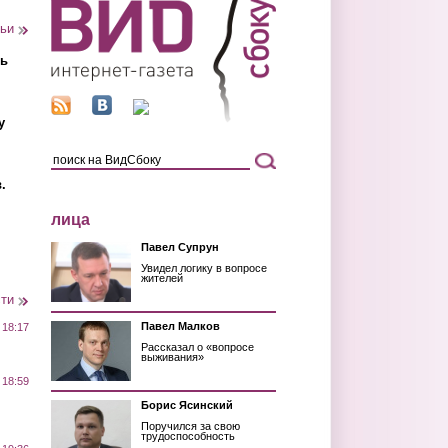
тьи
ть
у
.
лица
Павел Супрун
Увидел логику в вопросе
жителей
сти
Павел Малков
 18:17
Рассказал о «вопросе
выживания»
 18:59
Борис Ясинский
Поручился за свою
трудоспособность