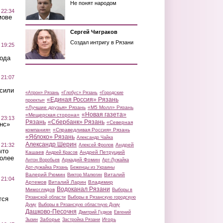
Не понят народом
 22:34
мове
Сергей Чиграков
Создал интригу в Рязани
 19:25
вода
 21:07
осили
«Атрон» Рязань
«Глобус» Рязань
«Городские
«Единая Россия» Рязань
проекты»
«Лучшие друзья» Рязань
«М5 Молл» Рязань
«Новая газета»
«Мещерская сторона»
 23:13
Рязань
«Сбербанк» Рязань
«Северная
нс»
компания»
«Справедливая Россия» Рязань
«Яблоко» Рязань
Александр Чайка
Александр Шерин
 21:32
Андрей
Алексей Фролов
что
Кашаев
Андрей Петруцкий
Андрей Красов
более
Аркадий Фомин
Антон Воробьев
Арт-Лужайка
Арт-лужайка Рязань
Беженцы из Украины
Валерий Рюмин
Виталий
Виктор Малюгин
 21:04
Артемов
Виталий Ларин
Владимир
Водоканал Рязани
Мимоглядов
Выборы в
Рязанской области
Выборы в Рязанскую городскую
тся
Думу
Выборы в Рязанскую областную Думу
Дашково-Песочня
Дмитрий Гудков
Евгений
Заборье
Игорь
Зызин
Застройка Рязани