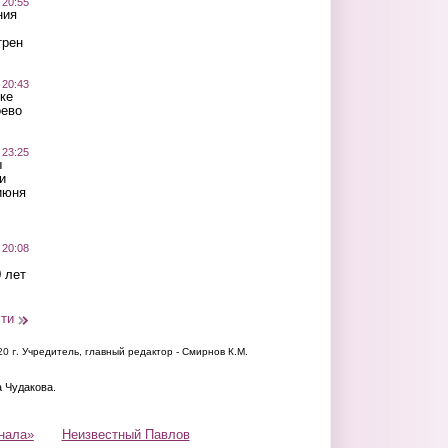
 20:55
ния
трен
 20:43
ке
оево
 23:25
ы
и
июня
 20:08
 лет
сти
20 г.
Учредитель, главный редактор - Смирнов К.М.
а Чудакова.
нала»
Неизвестный Павлов