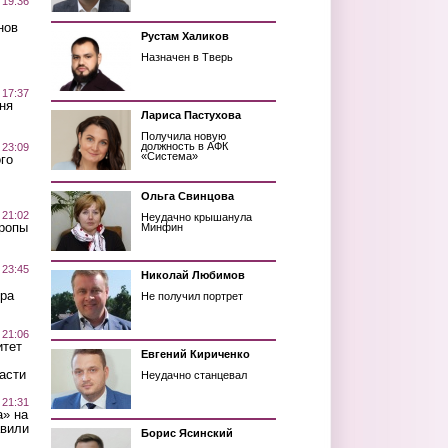
 19:36
нов
Рустам Халиков
Назначен в Тверь
 17:37
ня
Лариса Пастухова
Получила новую
должность в АФК
 23:09
«Система»
го
Ольга Свинцова
 21:02
Неудачно крышанула
Тропы
Минфин
 23:45
Николай Любимов
ра
Не получил портрет
 21:06
итет
Евгений Кириченко
асти
Неудачно станцевал
 21:31
а» на
авили
Борис Ясинский