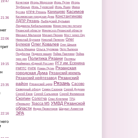
 19:47
Кочетков
Игорь Морозов
Игорь
Игорь Путин
Трубицын
Игорь Туровский
Игорь Яшин
Ирина
Касимов
Канищево
КПРФ Рязань
Кусова
Константиново
Касимовская городская Дума
 21:36
ЛДПР Рязань
Лыбедский бульвар
Людмила Кибальникова
Министерство печати
нег
Рязанской области
Минлесхоз Рязанской области
Михаил Малахов
Михаил Пронин
Мост через Оку
 22:06
Олег
Николай Булаев
Николай Пилюгин
Олег Ковалев
Булеков
Олег Шишов
трит
Ольга Чуляева
Ольга Мишина
Петр Пыленок
Подбелка
Поджоги машин
Пойма Павловки
Пойма
Политика Рязани
Поляны
трех рек
РГУ им. Есенина
Праймериз «Единой России»
 19:15
Рязанская
РМПТС
РНПК
Роман Путин
ин
городская Дума
Рязанский кремль
Рязанский
Рязанский нефтезавод
Рязань
район
Сасово
Рязанский цирк
 23:35
Северный обход
Семен Сазонов
Сергей Дудукин
ы
Сергей Ежов
Сергей Сальников
Сергей Филимонов
Скопин
Солотча
Спас-Клепики
ТРЦ
УМВД Рязанской
Трасса М5
«Премьер»
области
Шаукат Ахметов
Федор Провоторов
ЭРА
 22:16
тнего
м