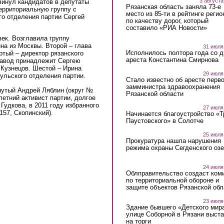
3 августа
инул кандидатов в депутаты
Рязанская область заняла 73-е
ерриториальную группу с
место из 85-ти в рейтинге регио
го отделения партии Сергей
по качеству дорог, который
составило «РИА Новости»
век. Возглавила группу
а из Москвы. Второй – глава
31 июля
Исполнилось полтора года со д
ртый – директор рязанского
ареста Константина Смирнова
Завод принадлежит Сергею
 Кузнецов. Шестой – Ирина
29 июля
ульского отделения партии.
Стало известно об аресте перво
замминистра здравоохранения
утый Андрей Ляблин (округ №
Рязанской области
летний активист партии, долгое
удкова, в 2011 году избранного
27 июля
№157, Скопинский).
Начинается благоустройство «
Паустовского» в Солотче
25 июля
Прокуратура нашла нарушения
режима охраны Сегденского озе
24 июля
Облправительство создаст ком
по территориальной обороне и
защите объектов Рязанской обл
23 июля
Здание бывшего «Детского мир
улице Соборной в Рязани выст
на торги