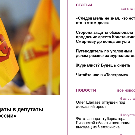
статьи
все ста
«Следователь не знал, кто ес
кто в этом деле»
Сторона защиты обжаловала
продление ареста Константин
Смирнову до конца августа
Путеводитель по уголовным
делам рязанских журналистов
Журналист? Будешь сидеть
Читайте нас в «Телеграме»
новости
все ново
6 августа
Олег Шалаев отпущен под
домашний арест
аты в депутаты
оссии»
4 августа
Фото: аппарат губернатора
Рязанской области возглавил
выходец из Челябинска