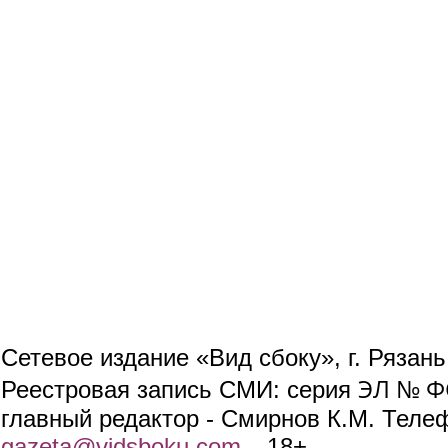
Сетевое издание «Вид сбоку», г. Рязан
ЭЛ № ФС
Реестровая запись СМИ: серия
главный редактор - Смирнов К.М. Телефо
gazeta@vidsboku.com
(link sends e-mail)
. 18+