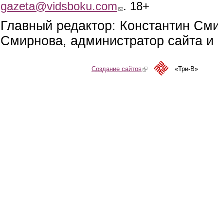
gazeta@vidsboku.com
(link sends e-mail)
. 18+
Главный редактор: Константин См
Смирнова, администратор сайта и 
Создание сайтов
(link is external)
«Три-В»