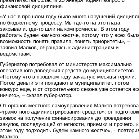
правительства области 23 января поднял вопрос о
финансовой дисциплине.
«У нас в прошлом году было много нарушений дисцип
по бюджетному процессу. Мы где-то на это глаза
закрывали, где-то шли на компромиссы. В этом году
работать будем намного жестче, потому что у всех был
возможность понять правила, понять приоритеты», –
заявил Малков, обращаясь к администрациям и
ведомствам.
Губернатор потребовал от министерств максимально
оперативного доведения средств до муниципалитетов.
«Потому что в прошлом году зачастую месяцы теряли.
Потом деньги эти попадают в муниципалитет, потом
конкурс еще, и от строительного сезона уже остается вс
ничего», – сказал губернатор.
От органов местного самоуправления Малков потребов
«грамотного администрирования средств»: от подготовк
заявок на получение финансирования до проведения
закупок, последующей отчетности, приемки и прочего. 
этом году подходить будем намного жестче», – повтори
Малков.