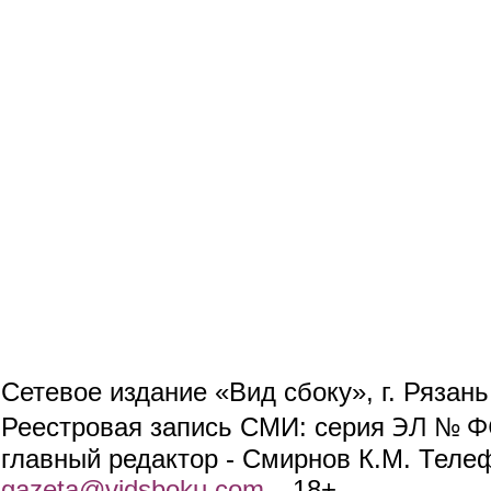
Сетевое издание «Вид сбоку», г. Рязан
ЭЛ № ФС
Реестровая запись СМИ: серия
главный редактор - Смирнов К.М. Телефо
gazeta@vidsboku.com
(link sends e-mail)
. 18+