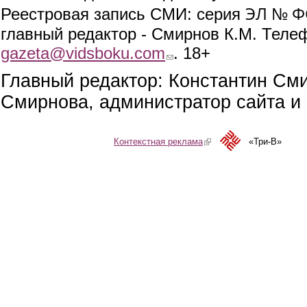
ЭЛ № ФС
Реестровая запись СМИ: серия
главный редактор - Смирнов К.М. Телефо
gazeta@vidsboku.com
(link sends e-mail)
. 18+
Главный редактор: Константин См
Смирнова, администратор сайта и 
Контекстная реклама
(link is external)
«Три-В»