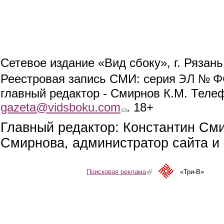
Сетевое издание «Вид сбоку», г. Рязан
ЭЛ № ФС
Реестровая запись СМИ: серия
главный редактор - Смирнов К.М. Телефо
gazeta@vidsboku.com
(link sends e-mail)
. 18+
Главный редактор: Константин См
Смирнова, администратор сайта и 
Поисковая реклама
(link is external)
«Три-В»