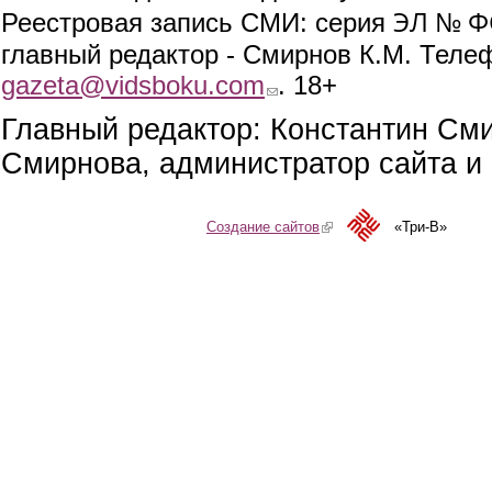
ЭЛ № ФС
Реестровая запись СМИ: серия
главный редактор - Смирнов К.М. Телефо
gazeta@vidsboku.com
(link sends e-mail)
. 18+
Главный редактор: Константин См
Смирнова, администратор сайта и 
Создание сайтов
(link is external)
«Три-В»