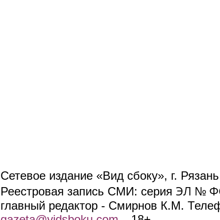
Сетевое издание «Вид сбоку», г. Рязан
ЭЛ № ФС
Реестровая запись СМИ: серия
главный редактор - Смирнов К.М. Телефо
gazeta@vidsboku.com
(link sends e-mail)
. 18+