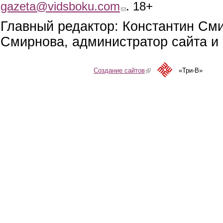
gazeta@vidsboku.com
(link sends e-mail)
. 18+
Главный редактор: Константин См
Смирнова, администратор сайта и 
Создание сайтов
(link is external)
«Три-В»