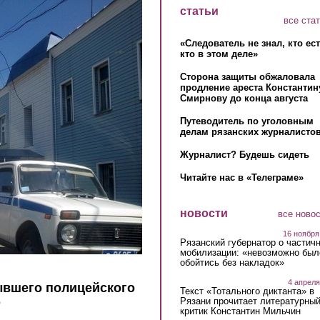
статьи
все ста
«Следователь не знал, кто ес
кто в этом деле»
Сторона защиты обжаловала
продление ареста Константин
Смирнову до конца августа
Путеводитель по уголовным
делам рязанских журналистов
Журналист? Будешь сидеть
Читайте нас в «Телеграме»
новости
все ново
16 ноября
Рязанский губернатор о частич
мобилизации: «невозможно был
обойтись без накладок»
4 апреля
ывшего полицейского
Текст «Тотального диктанта» в
Рязани прочитает литературны
О
критик Константин Мильчин