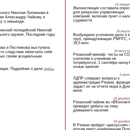
24 января
Жилинспекция составила опрос
для рязанских управляющих
ского Николая Литвинова в
компаний, включив пункт о нал
ия Александру Чайкову и
судимости
ку о невыезде.
пинский полицейский Николай
25 марта
льного оружия. Последние годы
Возбуждено уголовное дело о 
труб, принадлежащих РМПТС, 
18,5 млн
ова и Постникова выступила
19 августа
то следствие облегчило себе
Рязанский минобр: тесты на C
тных своим асоциальным
учителям и ученикам не
потребуются, 1 сентября начну
очные занятия
лиции. Подробнее о деле
здесь
.
4 июня
ЛДПР собирает вопросы к
администрации Рязани, фракци
задаст их на отчете мэра в Дум
июня
18 декабря
Рязанский паблик во «ВКонтакт
проведет дебаты на тему
домашнего насилия
18 декабря
В Рязани пройдет «дискуссия» 
итогам пресс-конференции Пут