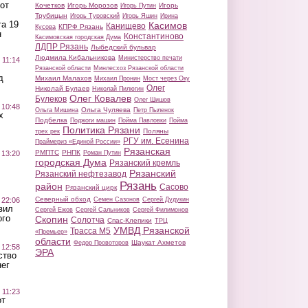
от
Кочетков
Игорь Морозов
Игорь
Игорь Путин
Трубицын
Игорь Туровский
Игорь Яшин
Ирина
а 19
Касимов
Канищево
КПРФ Рязань
Кусова
н
Константиново
Касимовская городская Дума
ЛДПР Рязань
Лыбедский бульвар
Людмила Кибальникова
Министерство печати
 11:14
Рязанской области
Минлесхоз Рязанской области
д
Михаил Малахов
Михаил Пронин
Мост через Оку
Олег
Николай Булаев
Николай Пилюгин
Олег Ковалев
Булеков
Олег Шишов
 10:48
Ольга Чуляева
Ольга Мишина
Петр Пыленок
х
Подбелка
Поджоги машин
Пойма Павловки
Пойма
Политика Рязани
Поляны
трех рек
РГУ им. Есенина
Праймериз «Единой России»
Рязанская
РМПТС
РНПК
Роман Путин
 13:20
городская Дума
Рязанский кремль
Рязанский
Рязанский нефтезавод
Рязань
район
Сасово
Рязанский цирк
Северный обход
Семен Сазонов
Сергей Дудукин
 22:06
вил
Сергей Ежов
Сергей Сальников
Сергей Филимонов
ого
Скопин
Солотча
Спас-Клепики
ТРЦ
УМВД Рязанской
Трасса М5
«Премьер»
области
Шаукат Ахметов
Федор Провоторов
 12:58
ЭРА
ство
ег
 11:23
от