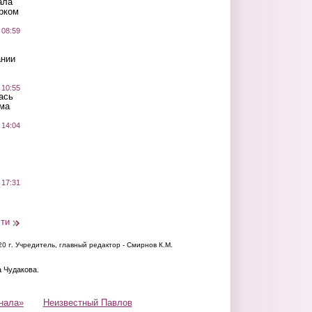
ала
рком
 08:59
ании
 10:55
ась
ма
 14:04
 17:31
сти
20 г.
Учредитель, главный редактор - Смирнов К.М.
а Чудакова.
нала»
Неизвестный Павлов