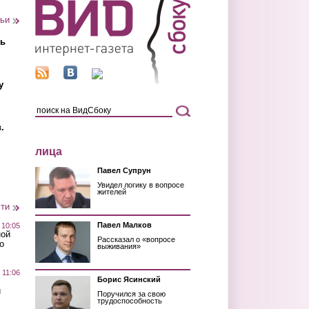
тьи
ть
у
.
лица
Павел Супрун
Увидел логику в вопросе
жителей
сти
Павел Малков
 10:05
ной
Рассказал о «вопросе
о
выживания»
 11:06
Борис Ясинский
й
Поручился за свою
трудоспособность