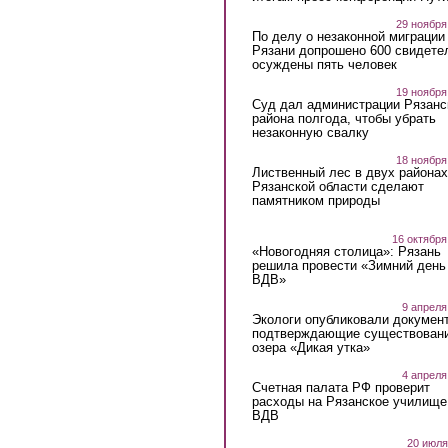
29 ноября
По делу о незаконной миграции
Рязани допрошено 600 свидете
осуждены пять человек
19 ноября
Суд дал администрации Рязанс
района полгода, чтобы убрать
незаконную свалку
18 ноября
Лиственный лес в двух районах
Рязанской области сделают
памятником природы
16 октября
«Новогодняя столица»: Рязань
решила провести «Зимний день
ВДВ»
9 апреля
Экологи опубликовали докумен
подтверждающие существован
озера «Дикая утка»
4 апреля
Счетная палата РФ проверит
расходы на Рязанское училище
ВДВ
20 июля