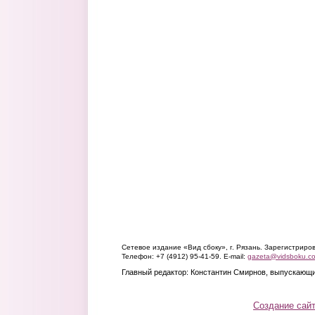
Сетевое издание «Вид сбоку», г. Рязань. Зарегистрир
Телефон: +7 (4912) 95-41-59. E-mail:
gazeta@vidsboku.c
Главный редактор: Константин Смирнов, выпускающи
Создание сай