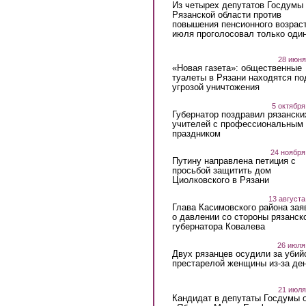
Из четырех депутатов Госдумы 
Рязанской области против
повышения пенсионного возраст
июля проголосовал только оди
28 июня
«Новая газета»: общественные
туалеты в Рязани находятся по
угрозой уничтожения
5 октября
Губернатор поздравил рязански
учителей с профессиональным
праздником
24 ноября
Путину направлена петиция с
просьбой защитить дом
Циолковского в Рязани
13 августа
Глава Касимовского района зая
о давлении со стороны рязанск
губернатора Ковалева
26 июля
Двух рязанцев осудили за убий
престарелой женщины из-за ден
21 июля
Кандидат в депутаты Госдумы 