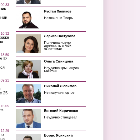
 09:33
ник
Рустам Халиков
ичии
Назначен в Тверь
 10:32
Лариса Пастухова
краже
на
Получила новую
должность в АФК
«Система»
 13:50
OVID
Ольга Свинцова
тся
Неудачно крышанула
Минфин
 09:21
Николай Любимов
я
е 25
Не получил портрет
 16:05
е»
Евгений Кириченко
Неудачно станцевал
 12:29
по
Борис Ясинский
ина