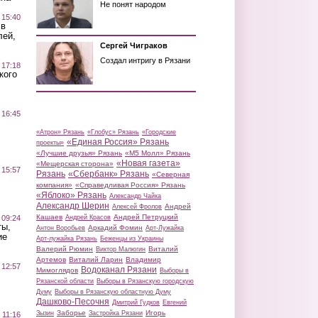
Не понят народом
 15:40
 в
лей,
Сергей Чиграков
Создал интригу в Рязани
 17:18
кого
 16:45
«Атрон» Рязань
«Глобус» Рязань
«Городские
«Единая Россия» Рязань
проекты»
«Лучшие друзья» Рязань
«М5 Молл» Рязань
«Новая газета»
«Мещерская сторона»
 15:57
Рязань
«Сбербанк» Рязань
«Северная
компания»
«Справедливая Россия» Рязань
«Яблоко» Рязань
Александр Чайка
Александр Шерин
Андрей
Алексей Фролов
Кашаев
Андрей Петруцкий
 09:24
Андрей Красов
ты,
Аркадий Фомин
Антон Воробьев
Арт-Лужайка
ие
Арт-лужайка Рязань
Беженцы из Украины
Валерий Рюмин
Виталий
Виктор Малюгин
Артемов
Виталий Ларин
Владимир
 12:57
Водоканал Рязани
Мимоглядов
Выборы в
Рязанской области
Выборы в Рязанскую городскую
Думу
Выборы в Рязанскую областную Думу
Дашково-Песочня
Дмитрий Гудков
Евгений
Заборье
Игорь
Зызин
Застройка Рязани
 11:16