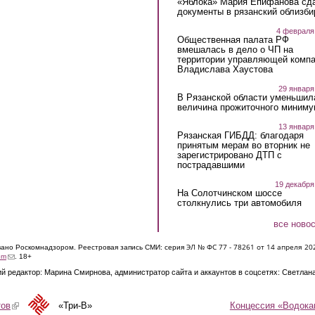
«Яблока» Мария Епифанова сд
документы в рязанский облизби
4 февраля
Общественная палата РФ
вмешалась в дело о ЧП на
территории управляющей комп
Владислава Хаустова
29 января
В Рязанской области уменьшил
величина прожиточного миниму
13 января
Рязанская ГИБДД: благодаря
принятым мерам во вторник не
зарегистрировано ДТП с
пострадавшими
19 декабря
На Солотчинском шоссе
столкнулись три автомобиля
все ново
ЭЛ № ФС 77 - 7826
1 от 14 апреля 20
овано Роскомнадзором. Реестровая запись СМИ: серия
(link sends e-mail)
om
. 18+
й редактор: Марина Смирнова, администратор сайта и аккаунтов в соцсетях: Светлан
Концессия «Водока
тов
(link is external)
«Три-В»