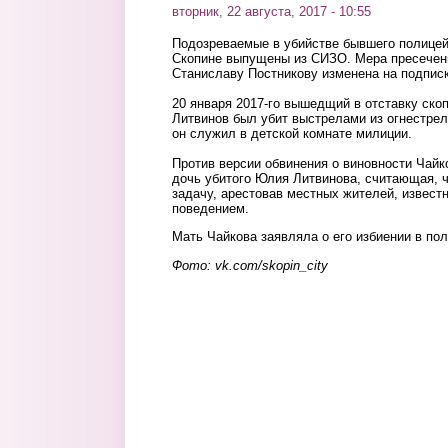
вторник, 22 августа, 2017 - 10:55
Подозреваемые в убийстве бывшего полицей
Скопине выпущены из СИЗО. Мера пресечен
Станиславу Постникову изменена на подпис
20 января 2017-го вышедщий в отставку ско
Литвинов был убит выстрелами из огнестре
он служил в детской комнате милиции.
Против версии обвинения о виновности Чайк
дочь убитого Юлия Литвинова, считающая, ч
задачу, арестовав местных жителей, извес
поведением.
Мать Чайкова заявляла о его избиении в по
Фото:
vk.com/skopin_city