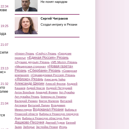
Не понят народом
 22:34
мове
Сергей Чиграков
Создал интригу в Рязани
 19:25
вода
 21:07
осили
«Атрон» Рязань
«Глобус» Рязань
«Городские
«Единая Россия» Рязань
проекты»
«Лучшие друзья» Рязань
«М5 Молл» Рязань
«Новая газета»
«Мещерская сторона»
 23:13
Рязань
«Сбербанк» Рязань
«Северная
нс»
компания»
«Справедливая Россия» Рязань
«Яблоко» Рязань
Александр Чайка
Александр Шерин
 21:32
Андрей
Алексей Фролов
что
Кашаев
Андрей Петруцкий
Андрей Красов
более
Аркадий Фомин
Антон Воробьев
Арт-Лужайка
Арт-лужайка Рязань
Беженцы из Украины
Валерий Рюмин
Виталий
Виктор Малюгин
 21:04
Артемов
Виталий Ларин
Владимир
Водоканал Рязани
Мимоглядов
Выборы в
Рязанской области
Выборы в Рязанскую городскую
тся
Думу
Выборы в Рязанскую областную Думу
Дашково-Песочня
Дмитрий Гудков
Евгений
Заборье
Игорь
Зызин
Застройка Рязани