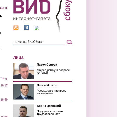
тьи
ть
у
.
лица
Павел Супрун
Увидел логику в вопросе
жителей
сти
Павел Малков
 18:17
Рассказал о «вопросе
выживания»
 18:59
Борис Ясинский
Поручился за свою
трудоспособность