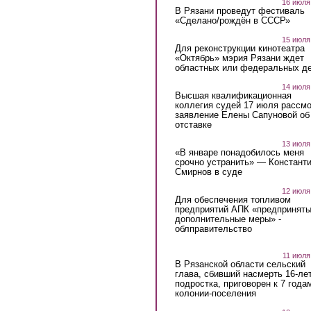
16 июля
В Рязани проведут фестиваль
«Сделано/рождён в СССР»
15 июля
Для реконструкции кинотеатра
«Октябрь» мэрия Рязани ждет
областных или федеральных де
14 июля
Высшая квалификационная
коллегия судей 17 июля рассмо
заявление Елены Сапуновой об
отставке
13 июля
«В январе понадобилось меня
срочно устранить» — Констант
Смирнов в суде
12 июля
Для обеспечения топливом
предприятий АПК «предпринят
дополнительные меры» -
облправительство
11 июля
В Рязанской области сельский
глава, сбивший насмерть 16-ле
подростка, приговорен к 7 года
колонии-поселения