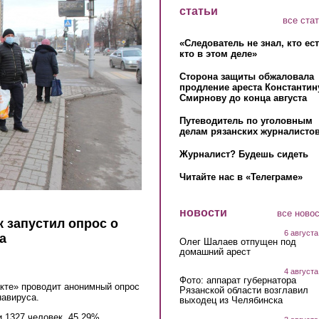
статьи
все ста
«Следователь не знал, кто ес
кто в этом деле»
Сторона защиты обжаловала
продление ареста Константин
Смирнову до конца августа
Путеводитель по уголовным
делам рязанских журналистов
Журналист? Будешь сидеть
Читайте нас в «Телеграме»
новости
все ново
 запустил опрос о
6 августа
а
Олег Шалаев отпущен под
домашний арест
4 августа
Фото: аппарат губернатора
кте» проводит анонимный опрос
Рязанской области возглавил
навируса.
выходец из Челябинска
 1327 человек. 45,29%