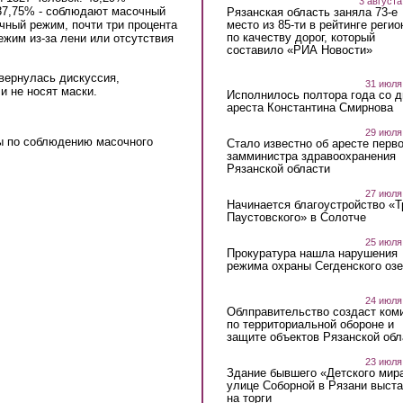
3 августа
37,75% - соблюдают масочный
Рязанская область заняла 73-е
место из 85-ти в рейтинге регио
чный режим, почти три процента
по качеству дорог, который
жим из-за лени или отсутствия
составило «РИА Новости»
вернулась дискуссия,
31 июля
и не носят маски.
Исполнилось полтора года со д
ареста Константина Смирнова
is external)
29 июля
ы по соблюдению масочного
Стало известно об аресте перво
замминистра здравоохранения
Рязанской области
27 июля
Начинается благоустройство «
Паустовского» в Солотче
25 июля
Прокуратура нашла нарушения
режима охраны Сегденского озе
24 июля
Облправительство создаст ком
по территориальной обороне и
защите объектов Рязанской обл
23 июля
Здание бывшего «Детского мир
улице Соборной в Рязани выст
на торги