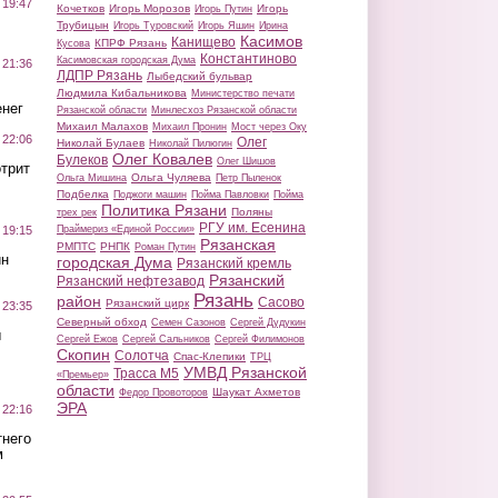
 19:47
Кочетков
Игорь Морозов
Игорь
Игорь Путин
Трубицын
Игорь Туровский
Игорь Яшин
Ирина
Касимов
Канищево
КПРФ Рязань
Кусова
Константиново
Касимовская городская Дума
 21:36
ЛДПР Рязань
Лыбедский бульвар
Людмила Кибальникова
Министерство печати
нег
Рязанской области
Минлесхоз Рязанской области
Михаил Малахов
Михаил Пронин
Мост через Оку
 22:06
Олег
Николай Булаев
Николай Пилюгин
Олег Ковалев
Булеков
Олег Шишов
трит
Ольга Чуляева
Ольга Мишина
Петр Пыленок
Подбелка
Поджоги машин
Пойма Павловки
Пойма
Политика Рязани
Поляны
трех рек
РГУ им. Есенина
Праймериз «Единой России»
 19:15
Рязанская
РМПТС
РНПК
Роман Путин
ин
городская Дума
Рязанский кремль
Рязанский
Рязанский нефтезавод
Рязань
район
Сасово
Рязанский цирк
 23:35
Северный обход
Семен Сазонов
Сергей Дудукин
ы
Сергей Ежов
Сергей Сальников
Сергей Филимонов
Скопин
Солотча
Спас-Клепики
ТРЦ
УМВД Рязанской
Трасса М5
«Премьер»
области
Шаукат Ахметов
Федор Провоторов
ЭРА
 22:16
тнего
м