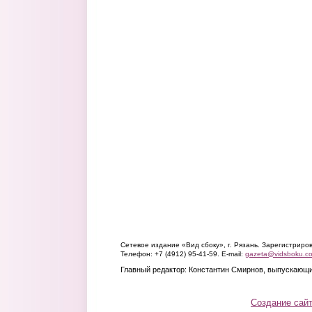
Сетевое издание «Вид сбоку», г. Рязань. Зарегистрир
Телефон: +7 (4912) 95-41-59. E-mail:
gazeta@vidsboku.c
Главный редактор: Константин Смирнов, выпускающи
Создание сай