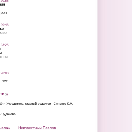
 20:55
ния
трен
 20:43
ке
оево
 23:25
ы
и
июня
 20:08
 лет
сти
20 г.
Учредитель, главный редактор - Смирнов К.М.
а Чудакова.
нала»
Неизвестный Павлов