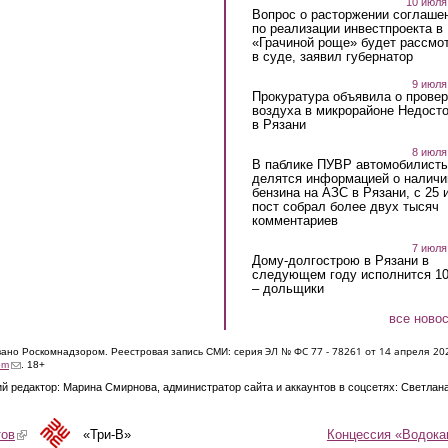
10 июля
Вопрос о расторжении соглаше
по реализации инвестпроекта в
«Грачиной роще» будет рассмо
в суде, заявил губернатор
9 июля
Прокуратура объявила о провер
воздуха в микрорайоне Недост
в Рязани
8 июля
В паблике ПУВР автомобилист
делятся информацией о наличи
бензина на АЗС в Рязани, с 25 
пост собрал более двух тысяч
комментариев
7 июля
Дому-долгострою в Рязани в
следующем году исполнится 10
– дольщики
все ново
ЭЛ № ФС 77 - 7826
1 от 14 апреля 20
овано Роскомнадзором. Реестровая запись СМИ: серия
(link sends e-mail)
om
. 18+
й редактор: Марина Смирнова, администратор сайта и аккаунтов в соцсетях: Светлан
Концессия «Водока
тов
(link is external)
«Три-В»