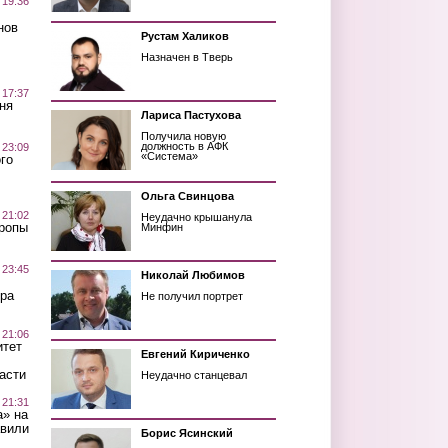
 19:36
нов
Рустам Халиков
Назначен в Тверь
 17:37
ня
Лариса Пастухова
Получила новую
должность в АФК
 23:09
«Система»
го
Ольга Свинцова
 21:02
Неудачно крышанула
Тропы
Минфин
 23:45
Николай Любимов
ра
Не получил портрет
 21:06
итет
Евгений Кириченко
асти
Неудачно станцевал
 21:31
а» на
авили
Борис Ясинский