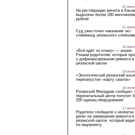
22 июля
На реставрацию мечети в Каси
выделено более 200 миллионов
рублей
21 июля
Суд ужесточил наказание экс-
снабженцу рязанского хлебоза
20 июля
«Всё идёт по плану» — мэрия
Рязани родителям, которые пр
о дофинансировании ремонта в
рязанской школе
19 июля
«Экологический рязанский алья
перезапустил «карту свалок»
18 июля
Рязанский Минздрав сообщил, 
перинатальный центр получит 
200 единиц оборудования
17 июля
Родители сообщили о нехватке
денег на завершение ремонта в
рязанской школе, который веде
по нацпроекту