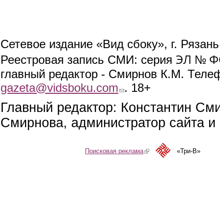
Сетевое издание «Вид сбоку», г. Рязан
ЭЛ № ФС
Реестровая запись СМИ: серия
главный редактор - Смирнов К.М. Телефо
gazeta@vidsboku.com
(link sends e-mail)
. 18+
Главный редактор: Константин См
Смирнова, администратор сайта и 
Поисковая реклама
(link is external)
«Три-В»