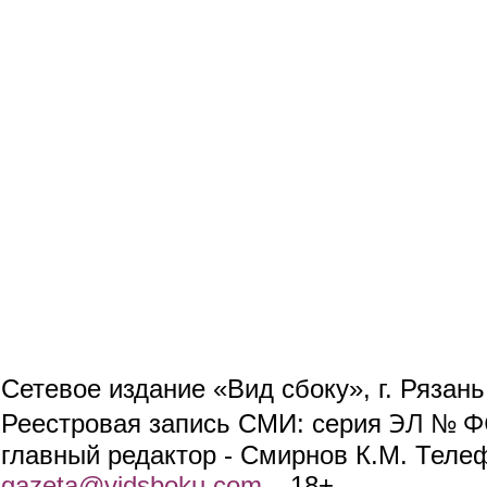
Сетевое издание «Вид сбоку», г. Рязан
ЭЛ № ФС
Реестровая запись СМИ: серия
главный редактор - Смирнов К.М. Телефо
gazeta@vidsboku.com
(link sends e-mail)
. 18+