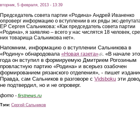
вторник, 5 февраля, 2013 - 13:39
Председатель совета партии «Родина» Андрей Иваненко
опроверг информацию о вступлении в их ряды экс-депутат
ЕР Сергея Сальникова: «Как председатель совета партии
«Родина», я заявляю – всего у нас числятся 18 человек, ср
них товарища Сальникова нет».
Напомним, информацию о вступлении Сальникова в
«Родину» обнародовала
«Новая газета»
(link is external)
. «В начале это
года он вступил в формируемую Дмитрием Рогозиным
провластную партию «Родина» и всерьез озабочен
формированием рязанского отделения», - пишет издани
Правда, сам Сальников в разговоре с
Vidsboku
эти дово
не подтвердил, но и не опроверг.
фото -
firstnews.ru
Тэги:
Сергей Сальников