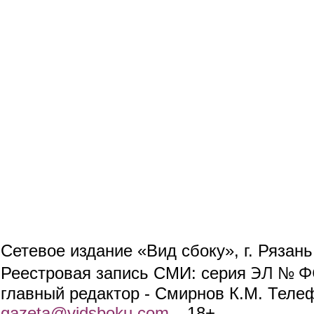
Сетевое издание «Вид сбоку», г. Рязан
ЭЛ № ФС
Реестровая запись СМИ: серия
главный редактор - Смирнов К.М. Телефо
gazeta@vidsboku.com
(link sends e-mail)
. 18+