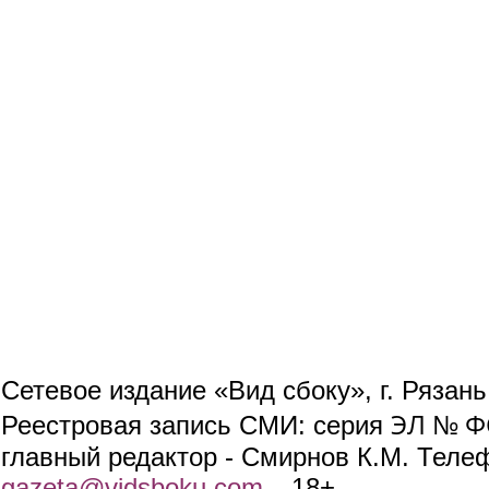
Сетевое издание «Вид сбоку», г. Рязан
ЭЛ № ФС
Реестровая запись СМИ: серия
главный редактор - Смирнов К.М. Телефо
gazeta@vidsboku.com
(link sends e-mail)
. 18+