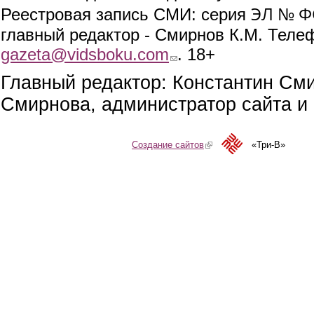
ЭЛ № ФС
Реестровая запись СМИ: серия
главный редактор - Смирнов К.М. Телефо
gazeta@vidsboku.com
(link sends e-mail)
. 18+
Главный редактор: Константин См
Смирнова, администратор сайта и 
Создание сайтов
(link is external)
«Три-В»