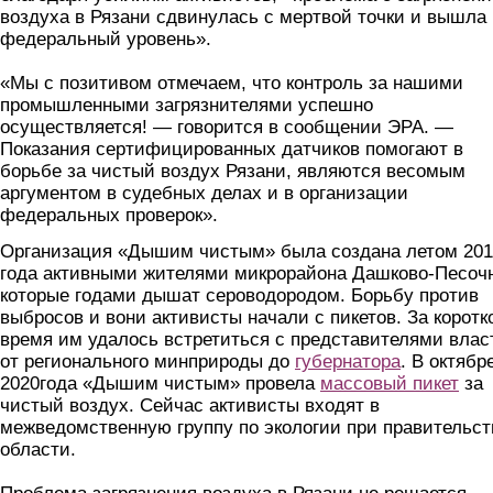
воздуха в Рязани сдвинулась с мертвой точки и вышла 
федеральный уровень».
«Мы с позитивом отмечаем, что контроль за нашими
промышленными загрязнителями успешно
осуществляется! — говорится в сообщении ЭРА. —
Показания сертифицированных датчиков помогают в
борьбе за чистый воздух Рязани, являются весомым
аргументом в судебных делах и в организации
федеральных проверок».
Организация «Дышим чистым» была создана летом 201
года активными жителями микрорайона Дашково-Песоч
которые годами дышат сероводородом. Борьбу против
выбросов и вони активисты начали с пикетов. За коротк
время им удалось встретиться с представителями влас
от регионального минприроды до
губернатора
. В октябр
2020года «Дышим чистым» провела
массовый пикет
за
чистый воздух. Сейчас активисты входят в
межведомственную группу по экологии при правительст
области.