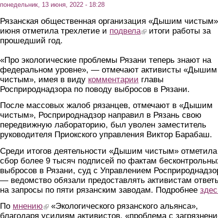
понедельник, 13 июня, 2022 - 18:28
Рязанская общественная организация «Дышим чистым»
июня отметила трехлетие и
подвела
(link is external)
итоги работы за
прошедший год.
«Про экологические проблемы Рязани теперь знают на
федеральном уровне», — отмечают активисты «Дышим
чистым», имея в виду
комментарии
главы
Росприроднадзора по поводу выбросов в Рязани.
После массовых жалоб рязанцев, отмечают в «Дышим
чистым», Росприроднадзор направил в Рязань свою
передвижную лабораторию, был уволен заместитель
руководителя Приокского управления Виктор Барабаш.
Среди итогов деятельности «Дышим чистым» отметил
сбор более 9 тысяч подписей по фактам бесконтрольны
выбросов в Рязани, суд с Управлением Росприроднадзо
— ведомство обязали предоставлять активистам ответ
на запросы по пяти рязанским заводам. Подробнее
здес
По
мнению
(link is external)
«Экологического рязанского альянса»,
благодаря усилиям активистов, «проблема с загрязнен