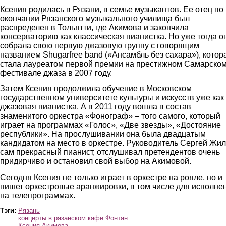
Ксения родилась в Рязани, в семье музыкантов. Ее отец по
окончании Рязанского музыкального училища был
распределен в Тольятти, где Акимова и закончила
консерваторию как классическая пианистка. Но уже тогда о
собрала свою первую джазовую группу с говорящим
названием Shugarfree band («Ансамбль без сахара»), котор
стала лауреатом первой премии на престижном Самарско
фестивале джаза в 2007 году.
Затем Ксения продолжила обучение в Московском
государственном университете культуры и искусств уже как
джазовая пианистка. А в 2011 году вошла в состав
знаменитого оркестра «Фонограф» – того самого, который
играет на программах «Голос», «Две звезды», «Достояние
республики». На прослушивании она была двадцатым
кандидатом на место в оркестре. Руководитель Сергей Жил
сам прекрасный пианист, отслушивал претендентов очень
придирчиво и остановил свой выбор на Акимовой.
Сегодня Ксения не только играет в оркестре на рояле, но и
пишет оркестровые аранжировки, в том числе для исполне
на телепрограммах.
Тэги:
Рязань
концерты в рязанском кафе Фонтан
Ксения Акимова