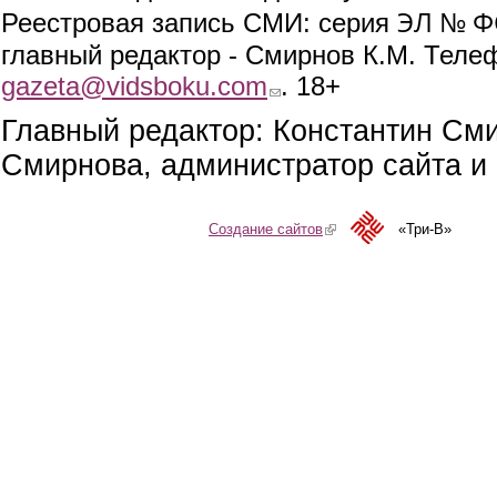
ЭЛ № ФС
Реестровая запись СМИ: серия
главный редактор - Смирнов К.М. Телефо
gazeta@vidsboku.com
(link sends e-mail)
. 18+
Главный редактор: Константин См
Смирнова, администратор сайта и 
Создание сайтов
(link is external)
«Три-В»