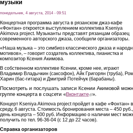
музыки
понедельник, 4 августа, 2014 - 09:51
Концертная программа августа в рязанском джаз-кафе
«Фонтан» откроется выступлением коллектива Kseniya
Akimova project. Музыканты представят рязанцам образец
современного авторского джаза, сообщили организаторы.
«Наша музыка – это симбиоз классического джаза и народ
мотивов», – говорит создатель коллектива, пианистка и
композитор Ксения Акимова.
В собственном коллективе Ксении, кроме нее, играют
Владимир Владычкин (саксофон), Айк Григорян (труба), Ро
Харин (бас-гитара) и Дмитрий Потейчук (барабаны).
Посмотреть и послушать записи Ксении Акимовой можн
группе концерта в соцсети «
Вконтакте
(link is external)
».
Концерт Kseniya Akimova project пройдет в кафе «Фонтан» 
среду, 6 августа. Стоимость бронирования места – 450 руб.,
день концерта – 500 руб. Информацию о наличии мест мож
получить по тел. 96-36-04 (с 12 до 22 часов).
Справка организаторов