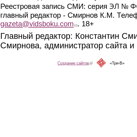
ЭЛ № ФС
Реестровая запись СМИ: серия
главный редактор - Смирнов К.М. Телефо
gazeta@vidsboku.com
(link sends e-mail)
. 18+
Главный редактор: Константин См
Смирнова, администратор сайта и 
Создание сайтов
(link is external)
«Три-В»