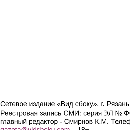
Сетевое издание «Вид сбоку», г. Рязан
ЭЛ № ФС
Реестровая запись СМИ: серия
главный редактор - Смирнов К.М. Телефо
gazeta@vidsboku.com
(link sends e-mail)
. 18+