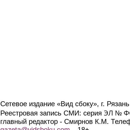
Сетевое издание «Вид сбоку», г. Рязан
ЭЛ № ФС
Реестровая запись СМИ: серия
главный редактор - Смирнов К.М. Телефо
gazeta@vidsboku.com
(link sends e-mail)
. 18+