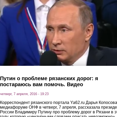
Перейти к основному содержанию
Путин о проблеме рязанских дорог: я
постараюсь вам помочь. Видео
четверг, 7 апреля, 2016 - 19:23
Корреспондент рязанского портала Ya62.ru Дарья Копосова
медиафоруме ОНФ в четверг, 7 апреля, рассказала президе
России Владимиру Путину про проблему дорог в Рязани в 
году, которую «цензурными словами описать невозможно»,