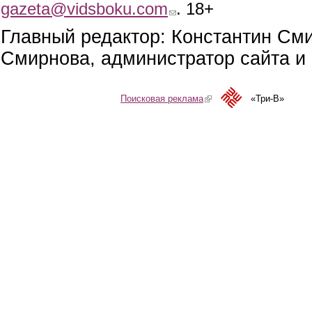
gazeta@vidsboku.com
(link sends e-mail)
. 18+
Главный редактор: Константин См
Смирнова, администратор сайта и 
Поисковая реклама
(link is external)
«Три-В»