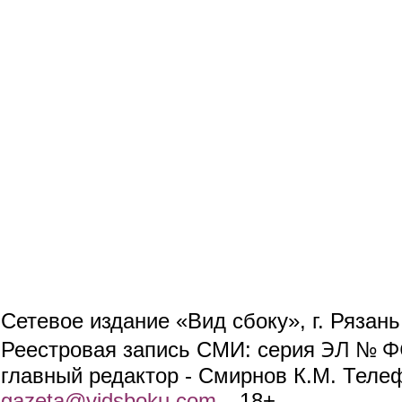
Сетевое издание «Вид сбоку», г. Рязан
ЭЛ № ФС
Реестровая запись СМИ: серия
главный редактор - Смирнов К.М. Телефо
gazeta@vidsboku.com
(link sends e-mail)
. 18+