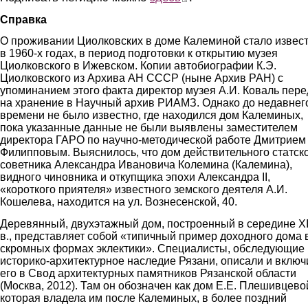
Справка
О проживании Циолковских в доме Калеминой стало извес
в 1960-х годах, в период подготовки к открытию музея
Циолковского в Ижевском. Копии автобиографии К.Э.
Циолковского из Архива АН СССР (ныне Архив РАН) с
упоминанием этого факта директор музея А.И. Коваль пер
на хранение в Научный архив РИАМЗ. Однако до недавнег
времени не было известно, где находился дом Калеминых,
пока указанные данные не были выявлены заместителем
директора ГАРО по научно-методической работе Дмитрием
Филипповым. Выяснилось, что дом действительного статск
советника Александра Ивановича Колемина (Калемина),
видного чиновника и откупщика эпохи Александра II,
«короткого приятеля» известного земского деятеля А.И.
Кошелева, находится на ул. Вознесенской, 40.
Деревянный, двухэтажный дом, построенный в середине X
в., представляет собой «типичный пример доходного дома 
скромных формах эклектики». Специалисты, обследующие
историко-архитектурное наследие Рязани, описали и включ
его в Свод архитектурных памятников Рязанской области
(Москва, 2012). Там он обозначен как дом Е.Е. Плешивцево
которая владела им после Калеминых, в более поздний