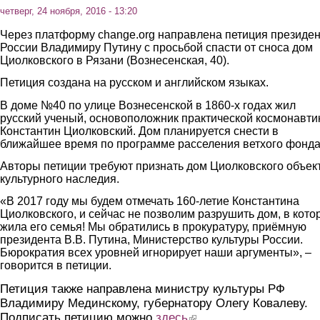
четверг, 24 ноября, 2016 - 13:20
Через платформу change.org направлена петиция президен
России Владимиру Путину с просьбой спасти от сноса дом
Циолковского в Рязани (Вознесенская, 40).
Петиция создана на русском и английском языках.
В доме №40 по улице Вознесенской в 1860-х годах жил
русский ученый, основоположник практической космонавти
Константин Циолковский. Дом планируется снести в
ближайшее время по программе расселения ветхого фонда
Авторы петиции требуют признать дом Циолковского объек
культурного наследия.
«В 2017 году мы будем отмечать 160-летие Константина
Циолковского, и сейчас не позволим разрушить дом, в кото
жила его семья! Мы обратились в прокуратуру, приёмную
президента В.В. Путина, Министерство культуры России.
Бюрократия всех уровней игнорирует наши аргументы», –
говорится в петиции.
Петиция также направлена министру культуры РФ
Владимиру Мединскому, губернатору Олегу Ковалеву.
Подписать петицию можно
здесь
(link is external)
.