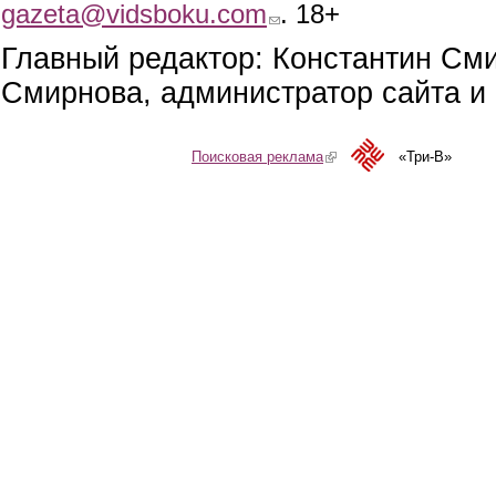
gazeta@vidsboku.com
(link sends e-mail)
. 18+
Главный редактор: Константин См
Смирнова, администратор сайта и 
Поисковая реклама
(link is external)
«Три-В»