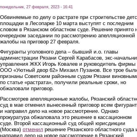
понедельник, 27 февраля, 2023 - 16:41
Обвиняемые по делу о растрате при строительстве дет
площадки в Лесопарке 10 марта выступят с последним
словом в Рязанском областном суде. Решение принято 
очередном заседании по рассмотрению апелляционной
жалобы на приговор 27 февраля.
Фигуранты уголовного дела – бывший и.о. главы
администрации Рязани Сергей Карабасов, экс-начальни
управления ЖКХ Игорь Ковалев и руководитель фирмы
ООО «Уютный двор 62» Михаил Пузанов. Все трое был
признаны Советским районным судом Рязани виновным
по статье «растрата», получили реальные сроки, но
обжаловали приговор.
Рассмотрев апелляционные жалобы, Рязанский областн
суд в мае отменил вынесенный приговор всем фигуран
и направил дело на новое рассмотрение. Однако
прокуратура обжаловала это решение в кассационном
суде. Второй кассационный суд общей юрисдикции
(Москва)
отменил
решение Рязанского областного суда 
направил дело на новое рассмотрение в Рязанский