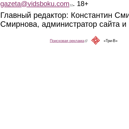
gazeta@vidsboku.com
(link sends e-mail)
. 18+
Главный редактор: Константин См
Смирнова, администратор сайта и 
Поисковая реклама
(link is external)
«Три-В»