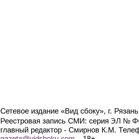
Сетевое издание «Вид сбоку», г. Рязан
ЭЛ № ФС
Реестровая запись СМИ: серия
главный редактор - Смирнов К.М. Телефо
gazeta@vidsboku.com
(link sends e-mail)
. 18+