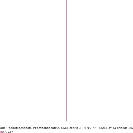
ЭЛ № ФС 77 - 7826
1 от 14 апреля 20
овано Роскомнадзором. Реестровая запись СМИ: серия
(link sends e-mail)
om
. 18+