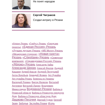
Не понят народом
Сергей Чиграков
Создал интригу в Рязани
«Атрон» Рязань
«Глобус» Рязань
«Городские
«Единая Россия» Рязань
проекты»
«Лучшие друзья» Рязань
«М5 Молл» Рязань
«Новая газета»
«Мещерская сторона»
Рязань
«Сбербанк» Рязань
«Северная
компания»
«Справедливая Россия» Рязань
«Яблоко» Рязань
Александр Чайка
Александр Шерин
Андрей
Алексей Фролов
Кашаев
Андрей Петруцкий
Андрей Красов
Аркадий Фомин
Антон Воробьев
Арт-Лужайка
Арт-лужайка Рязань
Беженцы из Украины
Валерий Рюмин
Виталий
Виктор Малюгин
Артемов
Виталий Ларин
Владимир
Водоканал Рязани
Мимоглядов
Выборы в
Рязанской области
Выборы в Рязанскую городскую
Думу
Выборы в Рязанскую областную Думу
Дашково-Песочня
Дмитрий Гудков
Евгений
Заборье
Игорь
Зызин
Застройка Рязани