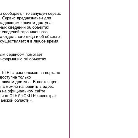
ти сообщает, что запущен
сервис
. Сервис предназначен для
владеющим ключом доступа,
ных сведений об объектах
е сведений ограниченного
х отдельного лица и об объекте
осуществляется в любое время
ным сервисом помогает
информацию об объектах
у ЕГРП» расположен на портале
 доступна только
ключом доступа. В настоящее
па можно направить в адрес
а на официальном сайте
илиал ФГБУ «ФКП Росреестра»
анской области».