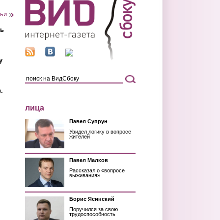
тьи
ть
у
.
лица
Павел Супрун
Увидел логику в вопросе
жителей
Павел Малков
Рассказал о «вопросе
выживания»
Борис Ясинский
Поручился за свою
трудоспособность