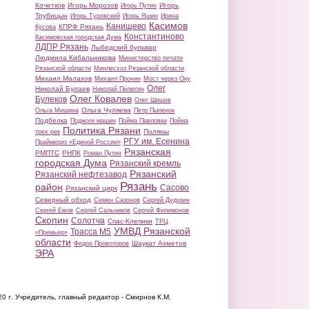
Кочетков
Игорь Морозов
Игорь
Игорь Путин
Трубицын
Игорь Туровский
Игорь Яшин
Ирина
Касимов
Канищево
КПРФ Рязань
Кусова
Константиново
Касимовская городская Дума
ЛДПР Рязань
Лыбедский бульвар
Людмила Кибальникова
Министерство печати
Рязанской области
Минлесхоз Рязанской области
Михаил Малахов
Михаил Пронин
Мост через Оку
Олег
Николай Булаев
Николай Пилюгин
Олег Ковалев
Булеков
Олег Шишов
Ольга Чуляева
Ольга Мишина
Петр Пыленок
Подбелка
Поджоги машин
Пойма Павловки
Пойма
Политика Рязани
Поляны
трех рек
РГУ им. Есенина
Праймериз «Единой России»
Рязанская
РМПТС
РНПК
Роман Путин
городская Дума
Рязанский кремль
Рязанский
Рязанский нефтезавод
Рязань
район
Сасово
Рязанский цирк
Северный обход
Семен Сазонов
Сергей Дудукин
Сергей Ежов
Сергей Сальников
Сергей Филимонов
Скопин
Солотча
Спас-Клепики
ТРЦ
УМВД Рязанской
Трасса М5
«Премьер»
области
Шаукат Ахметов
Федор Провоторов
ЭРА
20 г.
Учредитель, главный редактор - Смирнов К.М.