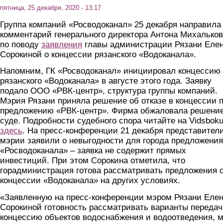
пятница, 25 декабря, 2020 - 13:17
Группа компаний «Росводоканал» 25 декабря направила
комментарий генерального директора Антона Михалько
по поводу
заявления
главы администрации Рязани Еле
Сорокиной о концессии рязанского «Водоканала».
Напомним, ГК «Росводоканал» инициировал концессию
рязанского «Водоканала» в августе этого года. Заявку
подало ООО «РВК-центр», структура группы компаний.
Мэрия Рязани приняла решение об отказе в концессии 
предложению «РВК-центр». Фирма обжаловала решение
суде. Подробности судебного спора читайте на Vidsbok
здесь
. На пресс-конференции 21 декабря представител
мэрии заявили о невыгодности для города предложения
«Росводоканала» – заявка не содержит прямых
инвестиций. При этом Сорокина отметила, что
горадминистрация готова рассматривать предложения 
концессии «Водоканала» на других условиях.
«Заявленную на пресс-конференции мэром Рязани Еле
Сорокиной готовность рассматривать варианты передач
концессию объектов водоснабжения и водоотведения, 