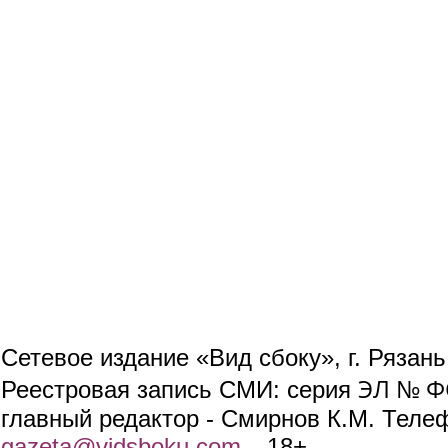
Сетевое издание «Вид сбоку», г. Рязан
ЭЛ № ФС
Реестровая запись СМИ: серия
главный редактор - Смирнов К.М. Телефо
gazeta@vidsboku.com
(link sends e-mail)
. 18+