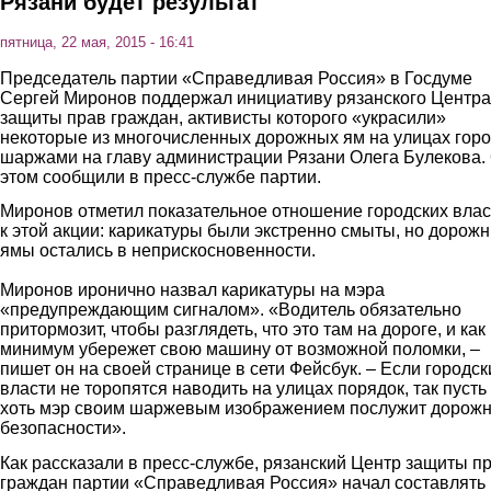
Рязани будет результат
пятница, 22 мая, 2015 - 16:41
Председатель партии «Справедливая Россия» в Госдуме
Сергей Миронов поддержал инициативу рязанского Центра
защиты прав граждан, активисты которого «украсили»
некоторые из многочисленных дорожных ям на улицах гор
шаржами на главу администрации Рязани Олега Булекова.
этом сообщили в пресс-службе партии.
Миронов отметил показательное отношение городских вла
к этой акции: карикатуры были экстренно смыты, но дорож
ямы остались в неприскосновенности.
Миронов иронично назвал карикатуры на мэра
«предупреждающим сигналом». «Водитель обязательно
притормозит, чтобы разглядеть, что это там на дороге, и как
минимум убережет свою машину от возможной поломки, –
пишет он на своей странице в сети Фейсбук. – Если городск
власти не торопятся наводить на улицах порядок, так пусть
хоть мэр своим шаржевым изображением послужит дорож
безопасности».
Как рассказали в пресс-службе, рязанский Центр защиты п
граждан партии «Справедливая Россия» начал составлять