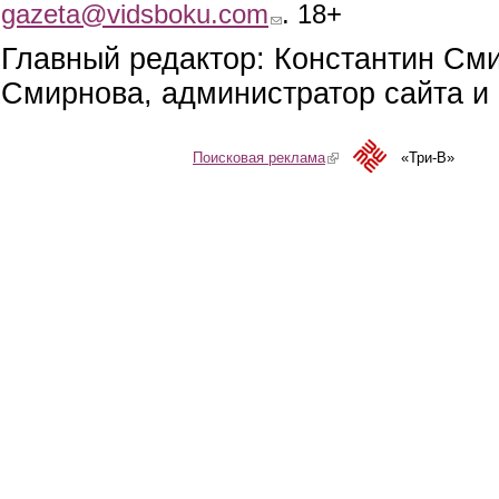
gazeta@vidsboku.com
(link sends e-mail)
. 18+
Главный редактор: Константин См
Смирнова, администратор сайта и 
Поисковая реклама
(link is external)
«Три-В»