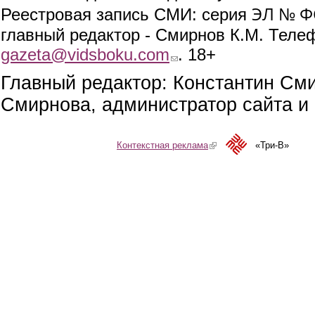
ЭЛ № ФС
Реестровая запись СМИ: серия
главный редактор - Смирнов К.М. Телефо
gazeta@vidsboku.com
(link sends e-mail)
. 18+
Главный редактор: Константин См
Смирнова, администратор сайта и 
Контекстная реклама
(link is external)
«Три-В»