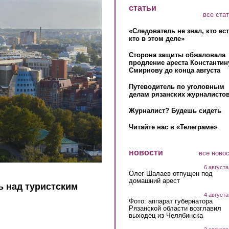
статьи
все ста
«Следователь не знал, кто ес
кто в этом деле»
Сторона защиты обжаловала
продление ареста Константин
Смирнову до конца августа
Путеводитель по уголовным
делам рязанских журналистов
Журналист? Будешь сидеть
Читайте нас в «Телеграме»
новости
все ново
6 августа
Олег Шалаев отпущен под
домашний арест
 над туристским
4 августа
Фото: аппарат губернатора
Рязанской области возглавил
выходец из Челябинска