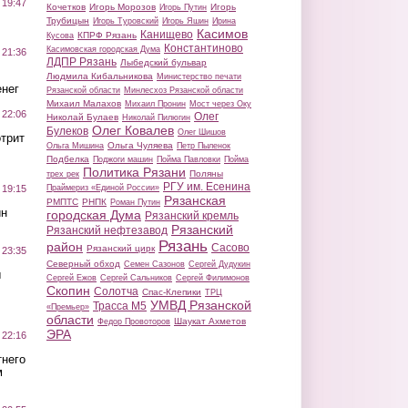
 19:47
Кочетков
Игорь Морозов
Игорь
Игорь Путин
Трубицын
Игорь Туровский
Игорь Яшин
Ирина
Касимов
Канищево
КПРФ Рязань
Кусова
Константиново
Касимовская городская Дума
 21:36
ЛДПР Рязань
Лыбедский бульвар
Людмила Кибальникова
Министерство печати
нег
Рязанской области
Минлесхоз Рязанской области
Михаил Малахов
Михаил Пронин
Мост через Оку
 22:06
Олег
Николай Булаев
Николай Пилюгин
Олег Ковалев
Булеков
Олег Шишов
трит
Ольга Чуляева
Ольга Мишина
Петр Пыленок
Подбелка
Поджоги машин
Пойма Павловки
Пойма
Политика Рязани
Поляны
трех рек
РГУ им. Есенина
Праймериз «Единой России»
 19:15
Рязанская
РМПТС
РНПК
Роман Путин
ин
городская Дума
Рязанский кремль
Рязанский
Рязанский нефтезавод
Рязань
район
Сасово
Рязанский цирк
 23:35
Северный обход
Семен Сазонов
Сергей Дудукин
ы
Сергей Ежов
Сергей Сальников
Сергей Филимонов
Скопин
Солотча
Спас-Клепики
ТРЦ
УМВД Рязанской
Трасса М5
«Премьер»
области
Шаукат Ахметов
Федор Провоторов
ЭРА
 22:16
тнего
м