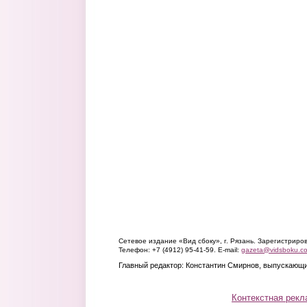
Сетевое издание «Вид сбоку», г. Рязань. Зарегистрир
Телефон: +7 (4912) 95-41-59. E-mail:
gazeta@vidsboku.c
Главный редактор: Константин Смирнов, выпускающи
Контекстная рекл