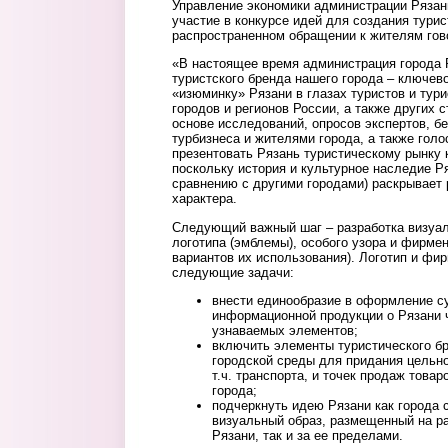
Управление экономики администрации Рязан
участие в конкурсе идей для создания турис
распространенном обращении к жителям го
«В настоящее время администрация города 
туристского бренда нашего города – ключево
«изюминку» Рязани в глазах туристов и тури
городов и регионов России, а также других 
основе исследований, опросов экспертов, б
турбизнеса и жителями города, а также голо
презентовать Рязань туристическому рынку 
поскольку история и культурное наследие Ря
сравнению с другими городами) раскрывает 
характера.
Следующий важный шаг – разработка визуаль
логотипа (эмблемы), особого узора и фирме
вариантов их использования). Логотип и фи
следующие задачи:
внести единообразие в оформление с
информационной продукции о Рязани 
узнаваемых элементов;
включить элементы туристического б
городской среды для придания цельно
т.ч. транспорта, и точек продаж товар
города;
подчеркнуть идею Рязани как города 
визуальный образ, размещенный на ра
Рязани, так и за ее пределами.