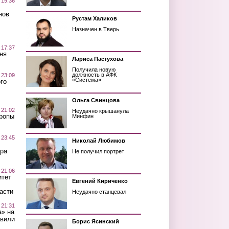
 19:36
нов
Рустам Халиков
Назначен в Тверь
 17:37
ня
Лариса Пастухова
Получила новую
должность в АФК
 23:09
«Система»
го
Ольга Свинцова
 21:02
Неудачно крышанула
Тропы
Минфин
 23:45
Николай Любимов
ра
Не получил портрет
 21:06
итет
Евгений Кириченко
асти
Неудачно станцевал
 21:31
а» на
авили
Борис Ясинский