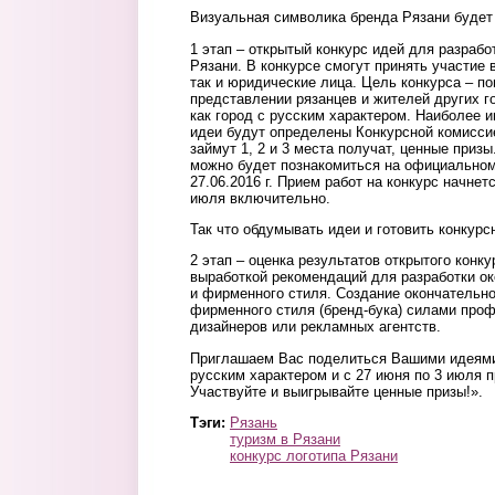
Визуальная символика бренда Рязани будет 
1 этап – открытый конкурс идей для разрабо
Рязани. В конкурсе смогут принять участие
так и юридические лица. Цель конкурса – по
представлении рязанцев и жителей других г
как город с русским характером. Наиболее 
идеи будут определены Конкурсной комиссие
займут 1, 2 и 3 места получат, ценные приз
можно будет познакомиться на официальном
27.06.2016 г. Прием работ на конкурс начнет
июля включительно.
Так что обдумывать идеи и готовить конкур
2 этап – оценка результатов открытого конк
выработкой рекомендаций для разработки ок
и фирменного стиля. Создание окончательно
фирменного стиля (бренд-бука) силами про
дизайнеров или рекламных агентств.
Приглашаем Вас поделиться Вашими идеями 
русским характером и с 27 июня по 3 июля п
Участвуйте и выигрывайте ценные призы!».
Тэги:
Рязань
туризм в Рязани
конкурс логотипа Рязани