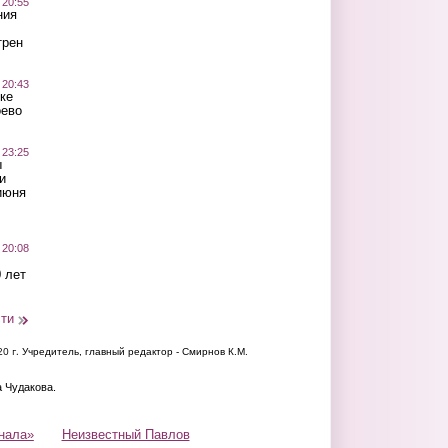
 20:55
ния
трен
 20:43
ке
оево
 23:25
ы
и
июня
 20:08
 лет
сти
20 г.
Учредитель, главный редактор - Смирнов К.М.
а Чудакова.
нала»
Неизвестный Павлов