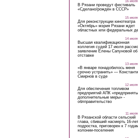
16 июля
В Рязани проведут фестиваль
«Сделано/рождён в СССР»
15 июля
Для реконструкции кинотеатра
«Октябрь» мэрия Рязани ждет
областных или федеральных де
14 июля
Высшая квалификационная
коллегия судей 17 июля рассмо
заявление Елены Сапуновой об
отставке
13 июля
«В январе понадобилось меня
срочно устранить» — Констант
Смирнов в суде
12 июля
Для обеспечения топливом
предприятий АПК «предпринят
дополнительные меры» -
облправительство
11 июля
В Рязанской области сельский
глава, сбивший насмерть 16-ле
подростка, приговорен к 7 года
колонии-поселения