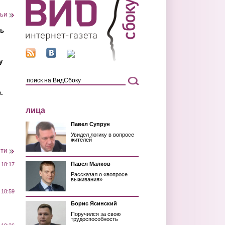
тьи
ть
у
.
лица
Павел Супрун
Увидел логику в вопросе
жителей
сти
Павел Малков
 18:17
Рассказал о «вопросе
выживания»
 18:59
Борис Ясинский
Поручился за свою
трудоспособность