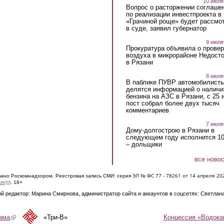
10 июля
Вопрос о расторжении соглаше
по реализации инвестпроекта в
«Грачиной роще» будет рассмо
в суде, заявил губернатор
9 июля
Прокуратура объявила о провер
воздуха в микрорайоне Недост
в Рязани
8 июля
В паблике ПУВР автомобилист
делятся информацией о наличи
бензина на АЗС в Рязани, с 25 
пост собрал более двух тысяч
комментариев
7 июля
Дому-долгострою в Рязани в
следующем году исполнится 10
– дольщики
все ново
ЭЛ № ФС 77 - 7826
1 от 14 апреля 20
овано Роскомнадзором. Реестровая запись СМИ: серия
(link sends e-mail)
om
. 18+
й редактор: Марина Смирнова, администратор сайта и аккаунтов в соцсетях: Светлан
Концессия «Водока
ама
(link is external)
«Три-В»