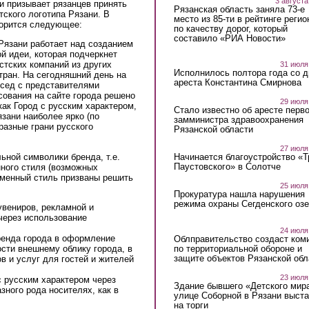
3 августа
и призывает рязанцев принять
Рязанская область заняла 73-е
тского логотипа Рязани. В
место из 85-ти в рейтинге регио
ворится следующее:
по качеству дорог, который
составило «РИА Новости»
Рязани работает над созданием
й идеи, которая подчеркнет
стских компаний из других
31 июля
Исполнилось полтора года со д
стран. На сегодняшний день на
ареста Константина Смирнова
есед с представителями
сования на сайте города решено
29 июля
как Город с русским характером,
Стало известно об аресте перво
зани наиболее ярко (по
замминистра здравоохранения
разные грани русского
Рязанской области
27 июля
ной символики бренда, т.е.
Начинается благоустройство «
Паустовского» в Солотче
нного стиля (возможных
рменный стиль призваны решить
25 июля
Прокуратура нашла нарушения
режима охраны Сегденского озе
увениров, рекламной и
через использование
24 июля
ренда города в оформление
Облправительство создаст ком
по территориальной обороне и
сти внешнему облику города, в
защите объектов Рязанской обл
ов и услуг для гостей и жителей
23 июля
с русским характером через
Здание бывшего «Детского мир
зного рода носителях, как в
улице Соборной в Рязани выст
на торги