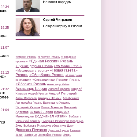
Не понят народом
 22:34
мове
Сергей Чиграков
Создал интригу в Рязани
 19:25
вода
 21:07
осили
«Атрон» Рязань
«Глобус» Рязань
«Городские
«Единая Россия» Рязань
проекты»
«Лучшие друзья» Рязань
«М5 Молл» Рязань
«Новая газета»
«Мещерская сторона»
 23:13
Рязань
«Сбербанк» Рязань
«Северная
нс»
компания»
«Справедливая Россия» Рязань
«Яблоко» Рязань
Александр Чайка
Александр Шерин
 21:32
Андрей
Алексей Фролов
что
Кашаев
Андрей Петруцкий
Андрей Красов
более
Аркадий Фомин
Антон Воробьев
Арт-Лужайка
Арт-лужайка Рязань
Беженцы из Украины
Валерий Рюмин
Виталий
Виктор Малюгин
 21:04
Артемов
Виталий Ларин
Владимир
Водоканал Рязани
Мимоглядов
Выборы в
Рязанской области
Выборы в Рязанскую городскую
тся
Думу
Выборы в Рязанскую областную Думу
Дашково-Песочня
Дмитрий Гудков
Евгений
Заборье
Игорь
Зызин
Застройка Рязани