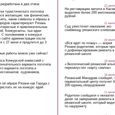
разработана в два этапа:
22 июля
На реставрацию мечети в Каси
тки туристического логотипа
выделено более 200 миллионов
 все желающие: как физические,
рублей
нять, какие символы и образы в
ородов характеризуют Рязань
21 июля
Суд ужесточил наказание экс-
интересные и привлекательные
снабженцу рязанского хлебоза
й. Конкурсанты, чьи идеи
ы. С положением о конкурсе
 сайте администрации после
20 июля
ся с 27 июня и продлится до 3
«Всё идёт по плану» — мэрия
Рязани родителям, которые пр
о дофинансировании ремонта в
сные работы можно уже сейчас!
рязанской школе
урса Конкурсной комиссией с
19 июля
«Экологический рязанский алья
ончательного варианта логотипа
перезапустил «карту свалок»
го варианта логотипа и
фессионалов: художников,
18 июля
Рязанский Минздрав сообщил, 
перинатальный центр получит 
об образе Рязани как Города с
200 единиц оборудования
рислать их на конкурс идей.
17 июля
Родители сообщили о нехватке
денег на завершение ремонта в
рязанской школе, который веде
по нацпроекту