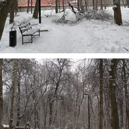
100_derevev4.jpg