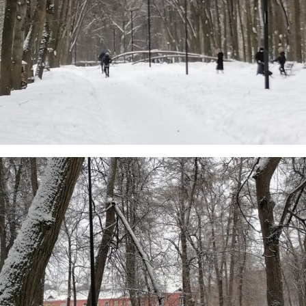
100_derevev2.jpg