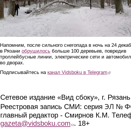
Напомним, после сильного снегопада в ночь на 24 дека
в Рязани
обрушилось
больше 100 деревьев, повредив
троллейбусные линии, электрические сети и автомоби
во дворах.
Подписывайтесь на
канал Vidsboku в Telegram
(link is extern
Сетевое издание «Вид сбоку», г. Рязан
ЭЛ № ФС
Реестровая запись СМИ: серия
главный редактор - Смирнов К.М. Телефо
gazeta@vidsboku.com
(link sends e-mail)
. 18+