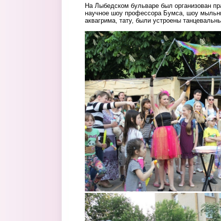
На Лыбедском бульваре был организован пр
научное шоу профессора Бумса, шоу мыльн
аквагрима, тату, были устроены танцевальн
1.jpg
2.jpg