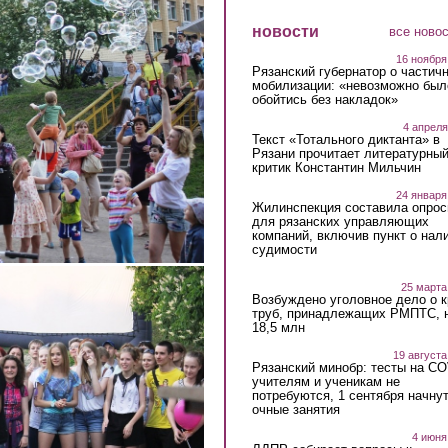
новости
все ново
16 ноября
Рязанский губернатор о частич
мобилизации: «невозможно был
обойтись без накладок»
4 апреля
Текст «Тотального диктанта» в
Рязани прочитает литературны
критик Константин Мильчин
24 января
Жилинспекция составила опрос
для рязанских управляющих
компаний, включив пункт о нал
судимости
25 марта
Возбуждено уголовное дело о 
труб, принадлежащих РМПТС, 
18,5 млн
19 августа
Рязанский минобр: тесты на C
учителям и ученикам не
потребуются, 1 сентября начну
очные занятия
4 июня