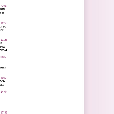
 22:06
вил
ого
 12:58
ство
ег
 11:23
от
ала
рком
 08:59
ании
 10:55
ась
ма
 14:04
 17:31