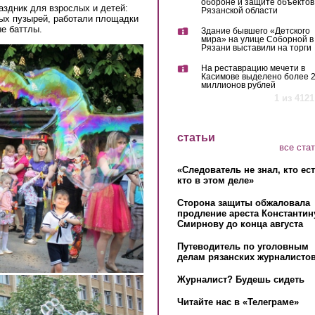
обороне и защите объектов
аздник для взрослых и детей:
Рязанской области
ых пузырей, работали площадки
ые баттлы.
Здание бывшего «Детского
мира» на улице Соборной в
Рязани выставили на торги
На реставрацию мечети в
Касимове выделено более 
миллионов рублей
1 из 4121
статьи
все ста
«Следователь не знал, кто ес
кто в этом деле»
Сторона защиты обжаловала
продление ареста Константин
Смирнову до конца августа
Путеводитель по уголовным
делам рязанских журналистов
Журналист? Будешь сидеть
Читайте нас в «Телеграме»