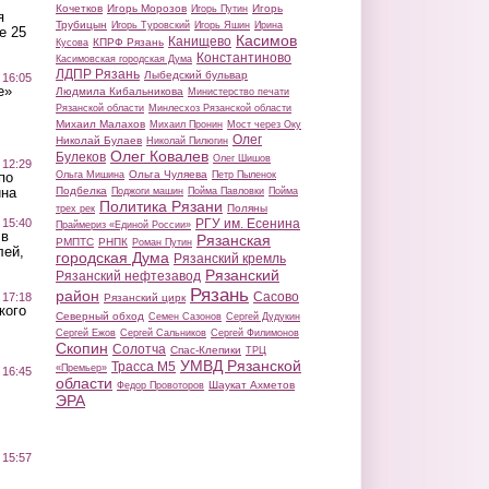
Кочетков
Игорь Морозов
Игорь
Игорь Путин
я
Трубицын
Игорь Туровский
Игорь Яшин
Ирина
е 25
Касимов
Канищево
КПРФ Рязань
Кусова
Константиново
Касимовская городская Дума
ЛДПР Рязань
Лыбедский бульвар
 16:05
е»
Людмила Кибальникова
Министерство печати
Рязанской области
Минлесхоз Рязанской области
Михаил Малахов
Михаил Пронин
Мост через Оку
Олег
Николай Булаев
Николай Пилюгин
Олег Ковалев
Булеков
Олег Шишов
 12:29
Ольга Чуляева
Ольга Мишина
Петр Пыленок
по
Подбелка
ина
Поджоги машин
Пойма Павловки
Пойма
Политика Рязани
Поляны
трех рек
РГУ им. Есенина
 15:40
Праймериз «Единой России»
 в
Рязанская
РМПТС
РНПК
Роман Путин
лей,
городская Дума
Рязанский кремль
Рязанский
Рязанский нефтезавод
Рязань
район
Сасово
 17:18
Рязанский цирк
кого
Северный обход
Семен Сазонов
Сергей Дудукин
Сергей Ежов
Сергей Сальников
Сергей Филимонов
Скопин
Солотча
Спас-Клепики
ТРЦ
УМВД Рязанской
Трасса М5
«Премьер»
 16:45
области
Шаукат Ахметов
Федор Провоторов
ЭРА
 15:57