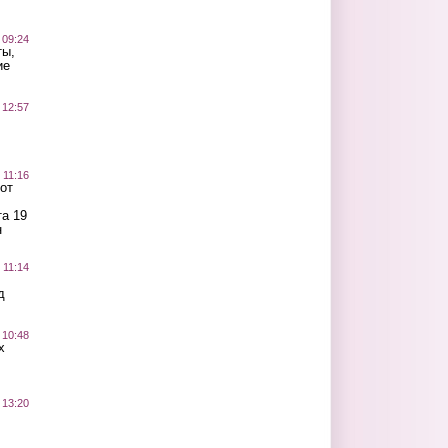
 09:24
ты,
ие
 12:57
 11:16
от
а 19
н
 11:14
д
 10:48
х
 13:20