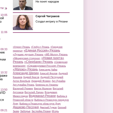
Не понят народом
сти
 10:05
Сергей Чиграков
ной
о
Создал интригу в Рязани
 11:06
й
«Атрон» Рязань
«Глобус» Рязань
«Городские
 09:33
«Единая Россия» Рязань
проекты»
ник
«Лучшие друзья» Рязань
«М5 Молл» Рязань
«Новая газета»
«Мещерская сторона»
ичии
Рязань
«Сбербанк» Рязань
«Северная
компания»
«Справедливая Россия» Рязань
«Яблоко» Рязань
Александр Чайка
 10:32
Александр Шерин
Андрей
Алексей Фролов
краже
Кашаев
Андрей Петруцкий
Андрей Красов
на
Аркадий Фомин
Антон Воробьев
Арт-Лужайка
Арт-лужайка Рязань
Беженцы из Украины
Валерий Рюмин
Виталий
Виктор Малюгин
 13:50
Артемов
Виталий Ларин
Владимир
OVID
Водоканал Рязани
Мимоглядов
Выборы в
тся
Рязанской области
Выборы в Рязанскую городскую
Думу
Выборы в Рязанскую областную Думу
Дашково-Песочня
Дмитрий Гудков
Евгений
 09:21
Заборье
Игорь
Зызин
Застройка Рязани