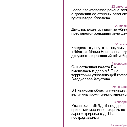
13 августа
Глава Касимовского района зая
о давлении со стороны рязанск
губернатора Ковалева
26 июля
Двух рязанцев осудили за убий
престарелой женщины из-за ден
21 июля
Кандидат в депутаты Госдумы 
«Яблока» Мария Епифанова сд
документы в рязанский облизби
4 февраля
Общественная палата РФ
вмешалась в дело о ЧП на
территории управляющей комп
Владислава Хаустова
29 января
В Рязанской области уменьшил
величина прожиточного миниму
13 января
Рязанская ГИБДД: благодаря
принятым мерам во вторник не
зарегистрировано ДТП с
пострадавшими
19 декабря