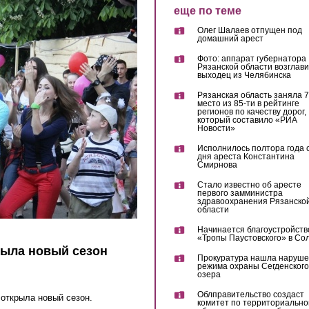
еще по теме
Олег Шалаев отпущен под
домашний арест
Фото: аппарат губернатора
Рязанской области возглав
выходец из Челябинска
Рязанская область заняла 7
место из 85-ти в рейтинге
регионов по качеству дорог,
который составило «РИА
Новости»
Исполнилось полтора года 
дня ареста Константина
Смирнова
Стало известно об аресте
первого замминистра
здравоохранения Рязанско
области
Начинается благоустройств
«Тропы Паустовского» в Со
рыла новый сезон
Прокуратура нашла наруш
режима охраны Сегденского
озера
Облправительство создаст
 открыла новый сезон.
комитет по территориально