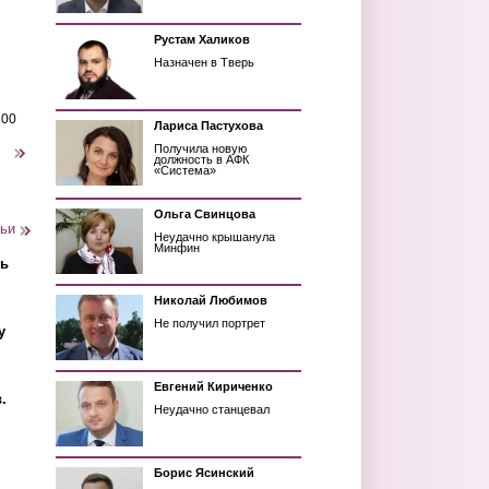
Рустам Халиков
Назначен в Тверь
200
Лариса Пастухова
Получила новую
следующая ›
должность в АФК
«Система»
Ольга Свинцова
тьи
Неудачно крышанула
Минфин
ть
Николай Любимов
Не получил портрет
у
Евгений Кириченко
.
Неудачно станцевал
Борис Ясинский