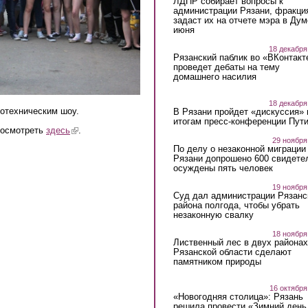
ЛДПР собирает вопросы к
администрации Рязани, фракци
задаст их на отчете мэра в Дум
июня
18 декабря
Рязанский паблик во «ВКонтакт
проведет дебаты на тему
домашнего насилия
18 декабря
отехническим шоу.
В Рязани пройдет «дискуссия» 
итогам пресс-конференции Пут
посмотреть
здесь
(link is external)
.
29 ноября
По делу о незаконной миграции
Рязани допрошено 600 свидете
осуждены пять человек
19 ноября
Суд дал администрации Рязанс
района полгода, чтобы убрать
незаконную свалку
18 ноября
Лиственный лес в двух районах
Рязанской области сделают
памятником природы
16 октября
«Новогодняя столица»: Рязань
решила провести «Зимний день