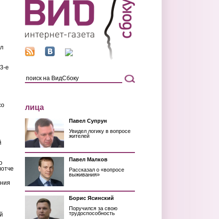
ил
3-е
со
лица
Павел Супрун
Увидел логику в вопросе
жителей
й
Павел Малков
о
лотче
Рассказал о «вопросе
выживания»
ения
Борис Ясинский
Поручился за свою
трудоспособность
й