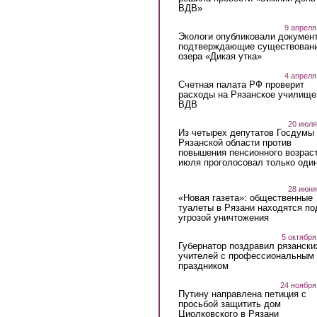
ВДВ»
9 апреля
Экологи опубликовали докумен
подтверждающие существован
озера «Дикая утка»
4 апреля
Счетная палата РФ проверит
расходы на Рязанское училище
ВДВ
20 июля
Из четырех депутатов Госдумы 
Рязанской области против
повышения пенсионного возраст
июля проголосовал только оди
28 июня
«Новая газета»: общественные
туалеты в Рязани находятся по
угрозой уничтожения
5 октября
Губернатор поздравил рязански
учителей с профессиональным
праздником
24 ноября
Путину направлена петиция с
просьбой защитить дом
Циолковского в Рязани