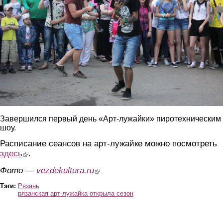
Завершился первый день «Арт-лужайки» пиротехническим
шоу.
Расписание сеансов на арт-лужайке можно посмотреть
здесь
(link is external)
.
Фото —
vezdekultura.ru
(link is external)
Тэги:
Рязань
рязанская арт-лужайка открыла сезон