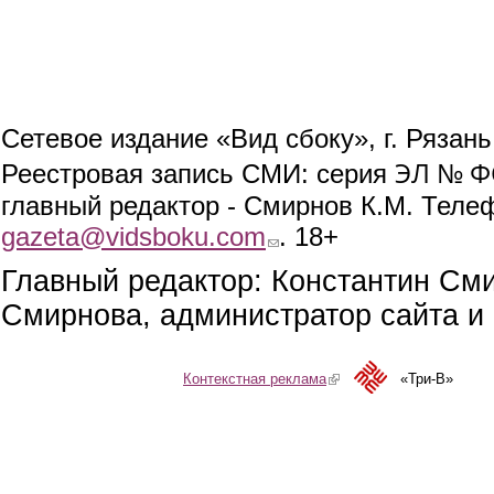
Сетевое издание «Вид сбоку», г. Рязан
ЭЛ № ФС
Реестровая запись СМИ: серия
главный редактор - Смирнов К.М. Телефо
gazeta@vidsboku.com
(link sends e-mail)
. 18+
Главный редактор: Константин См
Смирнова, администратор сайта и 
Контекстная реклама
(link is external)
«Три-В»