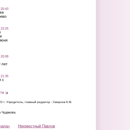
 20:43
ке
оево
 23:25
ы
и
июня
 20:08
 лет
 21:35
 с
сти
20 г.
Учредитель, главный редактор - Смирнов К.М.
а Чудакова.
нала»
Неизвестный Павлов