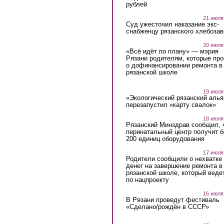
рублей
21 июля
Суд ужесточил наказание экс-
снабженцу рязанского хлебоза
20 июля
«Всё идёт по плану» — мэрия
Рязани родителям, которые пр
о дофинансировании ремонта в
рязанской школе
19 июля
«Экологический рязанский алья
перезапустил «карту свалок»
18 июля
Рязанский Минздрав сообщил, 
перинатальный центр получит 
200 единиц оборудования
17 июля
Родители сообщили о нехватке
денег на завершение ремонта в
рязанской школе, который веде
по нацпроекту
16 июля
В Рязани проведут фестиваль
«Сделано/рождён в СССР»