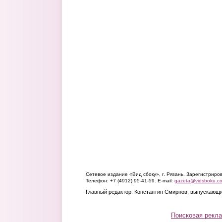
Сетевое издание «Вид сбоку», г. Рязань. Зарегистрир
Телефон: +7 (4912) 95-41-59. E-mail:
gazeta@vidsboku.c
Главный редактор: Константин Смирнов, выпускающи
Поисковая рекл