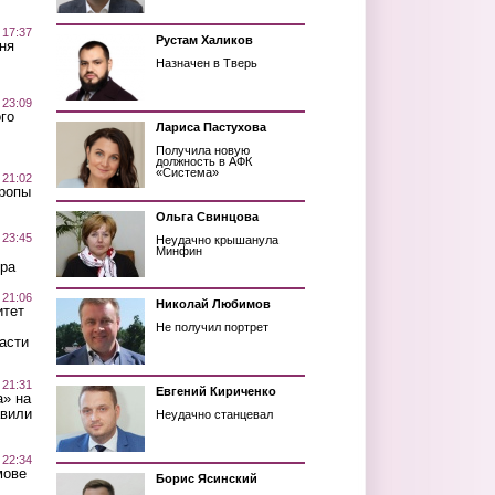
 17:37
Рустам Халиков
ня
Назначен в Тверь
 23:09
го
Лариса Пастухова
Получила новую
должность в АФК
«Система»
 21:02
Тропы
Ольга Свинцова
 23:45
Неудачно крышанула
Минфин
ра
 21:06
Николай Любимов
итет
Не получил портрет
асти
 21:31
Евгений Кириченко
а» на
авили
Неудачно станцевал
 22:34
мове
Борис Ясинский