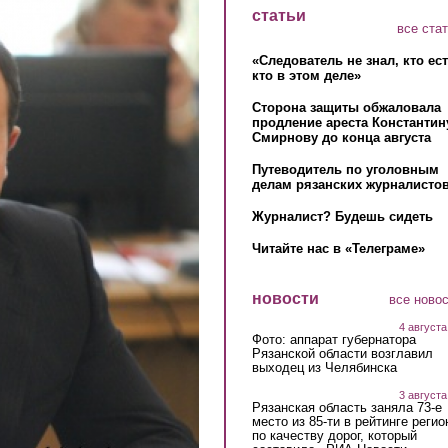
статьи
все ста
«Следователь не знал, кто ес
кто в этом деле»
Сторона защиты обжаловала
продление ареста Константин
Смирнову до конца августа
Путеводитель по уголовным
делам рязанских журналистов
Журналист? Будешь сидеть
Читайте нас в «Телеграме»
новости
все ново
4 августа
Фото: аппарат губернатора
Рязанской области возглавил
выходец из Челябинска
3 августа
Рязанская область заняла 73-е
место из 85-ти в рейтинге регио
по качеству дорог, который