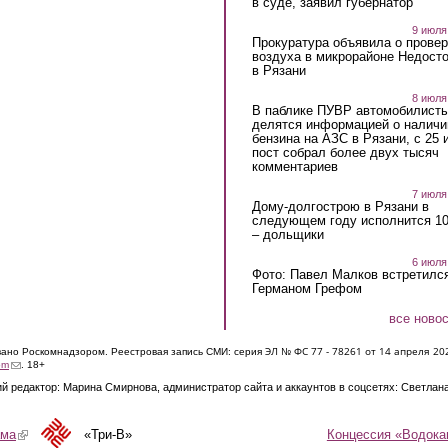
в суде, заявил губернатор
9 июля
Прокуратура объявила о провер
воздуха в микрорайоне Недост
в Рязани
8 июля
В паблике ПУВР автомобилист
делятся информацией о наличи
бензина на АЗС в Рязани, с 25 
пост собрал более двух тысяч
комментариев
7 июля
Дому-долгострою в Рязани в
следующем году исполнится 10
– дольщики
6 июля
Фото: Павел Малков встретился
Германом Грефом
все ново
ЭЛ № ФС 77 - 7826
1 от 14 апреля 20
овано Роскомнадзором. Реестровая запись СМИ: серия
(link sends e-mail)
om
. 18+
й редактор: Марина Смирнова, администратор сайта и аккаунтов в соцсетях: Светлан
Концессия «Водока
ама
(link is external)
«Три-В»