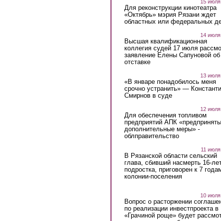
15 июля
Для реконструкции кинотеатра
«Октябрь» мэрия Рязани ждет
областных или федеральных де
14 июля
Высшая квалификационная
коллегия судей 17 июля рассмо
заявление Елены Сапуновой об
отставке
13 июля
«В январе понадобилось меня
срочно устранить» — Констант
Смирнов в суде
12 июля
Для обеспечения топливом
предприятий АПК «предпринят
дополнительные меры» -
облправительство
11 июля
В Рязанской области сельский
глава, сбивший насмерть 16-ле
подростка, приговорен к 7 года
колонии-поселения
10 июля
Вопрос о расторжении соглаше
по реализации инвестпроекта в
«Грачиной роще» будет рассмо