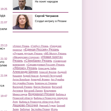
Не понят народом
 19:25
вода
Сергей Чиграков
Создал интригу в Рязани
 21:07
осили
 23:13
«Атрон» Рязань
«Глобус» Рязань
«Городские
нс»
«Единая Россия» Рязань
проекты»
«Лучшие друзья» Рязань
«М5 Молл» Рязань
«Новая газета»
«Мещерская сторона»
 21:32
Рязань
«Сбербанк» Рязань
«Северная
что
компания»
«Справедливая Россия» Рязань
более
«Яблоко» Рязань
Александр Чайка
Александр Шерин
Андрей
Алексей Фролов
 21:04
Кашаев
Андрей Петруцкий
Андрей Красов
Аркадий Фомин
Антон Воробьев
Арт-Лужайка
Арт-лужайка Рязань
Беженцы из Украины
тся
Валерий Рюмин
Виталий
Виктор Малюгин
Артемов
Виталий Ларин
Владимир
Водоканал Рязани
Мимоглядов
Выборы в
 19:47
Рязанской области
Выборы в Рязанскую городскую
Думу
Выборы в Рязанскую областную Думу
Дашково-Песочня
Дмитрий Гудков
Евгений
Заборье
Игорь
Зызин
Застройка Рязани