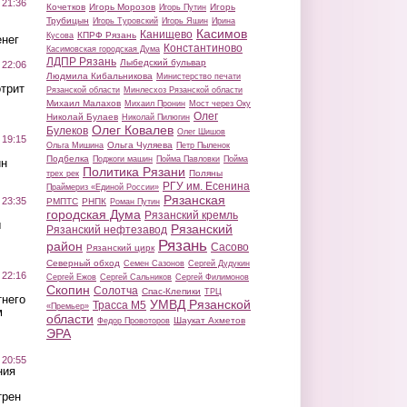
 21:36
Кочетков
Игорь Морозов
Игорь
Игорь Путин
Трубицын
Игорь Туровский
Игорь Яшин
Ирина
Касимов
Канищево
КПРФ Рязань
Кусова
нег
Константиново
Касимовская городская Дума
ЛДПР Рязань
Лыбедский бульвар
 22:06
Людмила Кибальникова
Министерство печати
трит
Рязанской области
Минлесхоз Рязанской области
Михаил Малахов
Михаил Пронин
Мост через Оку
Олег
Николай Булаев
Николай Пилюгин
Олег Ковалев
Булеков
Олег Шишов
 19:15
Ольга Чуляева
Ольга Мишина
Петр Пыленок
Подбелка
Поджоги машин
Пойма Павловки
Пойма
ин
Политика Рязани
Поляны
трех рек
РГУ им. Есенина
Праймериз «Единой России»
Рязанская
 23:35
РМПТС
РНПК
Роман Путин
городская Дума
Рязанский кремль
ы
Рязанский
Рязанский нефтезавод
Рязань
район
Сасово
Рязанский цирк
Северный обход
Семен Сазонов
Сергей Дудукин
 22:16
Сергей Ежов
Сергей Сальников
Сергей Филимонов
Скопин
Солотча
Спас-Клепики
ТРЦ
тнего
УМВД Рязанской
Трасса М5
«Премьер»
м
области
Шаукат Ахметов
Федор Провоторов
ЭРА
 20:55
ния
трен