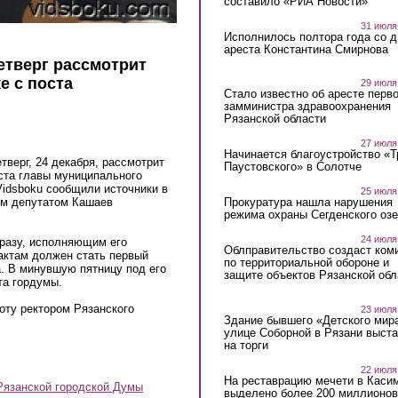
составило «РИА Новости»
31 июля
Исполнилось полтора года со д
ареста Константина Смирнова
етверг рассмотрит
е с поста
29 июля
Стало известно об аресте перво
замминистра здравоохранения
Рязанской области
27 июля
Начинается благоустройство «
тверг, 24 декабря, рассмотрит
Паустовского» в Солотче
ста главы муниципального
Vidsboku сообщили источники в
25 июля
ом депутатом Кашаев
Прокуратура нашла нарушения
режима охраны Сегденского озе
24 июля
сразу, исполняющим его
Облправительство создаст ком
актам должен стать первый
по территориальной обороне и
. В минувшую пятницу под его
защите объектов Рязанской обл
та гордумы.
оту ректором Рязанского
23 июля
Здание бывшего «Детского мир
улице Соборной в Рязани выст
на торги
22 июля
На реставрацию мечети в Каси
Рязанской городской Думы
выделено более 200 миллионов