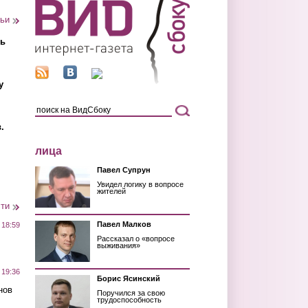
тьи
ть
у
.
лица
Павел Супрун
Увидел логику в вопросе
жителей
сти
Павел Малков
 18:59
Рассказал о «вопросе
выживания»
 19:36
Борис Ясинский
нов
Поручился за свою
трудоспособность