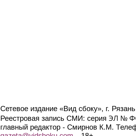
Сетевое издание «Вид сбоку», г. Рязан
ЭЛ № ФС
Реестровая запись СМИ: серия
главный редактор - Смирнов К.М. Телефо
gazeta@vidsboku.com
(link sends e-mail)
. 18+