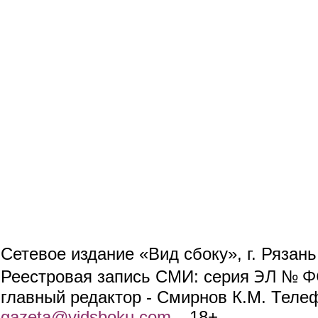
Сетевое издание «Вид сбоку», г. Рязан
ЭЛ № ФС
Реестровая запись СМИ: серия
главный редактор - Смирнов К.М. Телефо
gazeta@vidsboku.com
(link sends e-mail)
. 18+