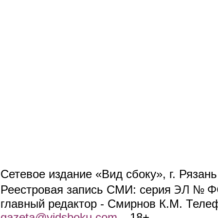
Сетевое издание «Вид сбоку», г. Рязан
ЭЛ № ФС
Реестровая запись СМИ: серия
главный редактор - Смирнов К.М. Телефо
gazeta@vidsboku.com
(link sends e-mail)
. 18+