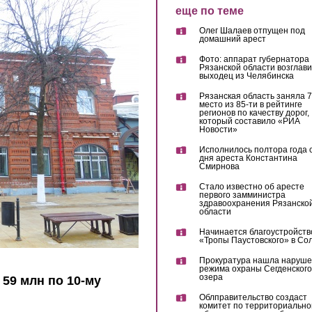
еще по теме
Олег Шалаев отпущен под
домашний арест
Фото: аппарат губернатора
Рязанской области возглав
выходец из Челябинска
Рязанская область заняла 7
место из 85-ти в рейтинге
регионов по качеству дорог,
который составило «РИА
Новости»
Исполнилось полтора года 
дня ареста Константина
Смирнова
Стало известно об аресте
первого замминистра
здравоохранения Рязанско
области
Начинается благоустройств
«Тропы Паустовского» в Со
Прокуратура нашла наруш
режима охраны Сегденского
озера
59 млн по 10-му
Облправительство создаст
комитет по территориально