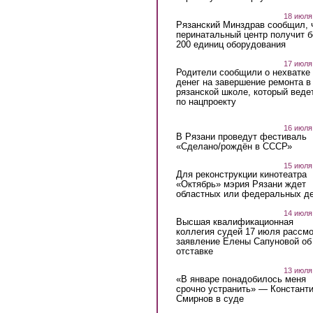
18 июля
Рязанский Минздрав сообщил, 
перинатальный центр получит 
200 единиц оборудования
17 июля
Родители сообщили о нехватке
денег на завершение ремонта в
рязанской школе, который веде
по нацпроекту
16 июля
В Рязани проведут фестиваль
«Сделано/рождён в СССР»
15 июля
Для реконструкции кинотеатра
«Октябрь» мэрия Рязани ждет
областных или федеральных де
14 июля
Высшая квалификационная
коллегия судей 17 июля рассмо
заявление Елены Сапуновой об
отставке
13 июля
«В январе понадобилось меня
срочно устранить» — Констант
Смирнов в суде