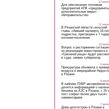
12 июля
Для обеспечения топливом
предприятий АПК «предпринят
дополнительные меры» -
облправительство
11 июля
В Рязанской области сельский
глава, сбивший насмерть 16-ле
подростка, приговорен к 7 года
колонии-поселения
10 июля
Вопрос о расторжении соглаше
по реализации инвестпроекта в
«Грачиной роще» будет рассмо
в суде, заявил губернатор
9 июля
Прокуратура объявила о провер
воздуха в микрорайоне Недост
в Рязани
8 июля
В паблике ПУВР автомобилист
делятся информацией о наличи
бензина на АЗС в Рязани, с 25 
пост собрал более двух тысяч
комментариев
7 июля
Дому-долгострою в Рязани в