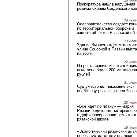
25 июля
Прокуратура нашла нарушения
режима охраны Сегденского озе
24 июля
Облправительство создаст ком
по территориальной обороне и
защите объектов Рязанской обл
23 июля
Здание бывшего «Детского мир
улице Соборной в Рязани выст
на торги
22 июля
На реставрацию мечети в Каси
выделено более 200 миллионов
рублей
21 июля
Суд ужесточил наказание экс-
снабженцу рязанского хлебоза
20 июля
«Всё идёт по плану» — мэрия
Рязани родителям, которые пр
о дофинансировании ремонта в
рязанской школе
19 июля
«Экологический рязанский алья
перезапустил «карту свалок»