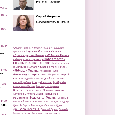
Не понят народом
сти
 18:17
Сергей Чиграков
Создал интригу в Рязани
 18:59
 19:36
«Атрон» Рязань
«Глобус» Рязань
«Городские
«Единая Россия» Рязань
проекты»
нов
«Лучшие друзья» Рязань
«М5 Молл» Рязань
«Новая газета»
«Мещерская сторона»
Рязань
«Сбербанк» Рязань
«Северная
компания»
«Справедливая Россия» Рязань
 17:37
«Яблоко» Рязань
Александр Чайка
ня
Александр Шерин
Андрей
Алексей Фролов
Кашаев
Андрей Петруцкий
Андрей Красов
Аркадий Фомин
Антон Воробьев
Арт-Лужайка
 23:09
Арт-лужайка Рязань
Беженцы из Украины
го
Валерий Рюмин
Виталий
Виктор Малюгин
Артемов
Виталий Ларин
Владимир
Водоканал Рязани
Мимоглядов
Выборы в
 21:02
Рязанской области
Выборы в Рязанскую городскую
Тропы
Думу
Выборы в Рязанскую областную Думу
Дашково-Песочня
Дмитрий Гудков
Евгений
Заборье
Игорь
Зызин
Застройка Рязани