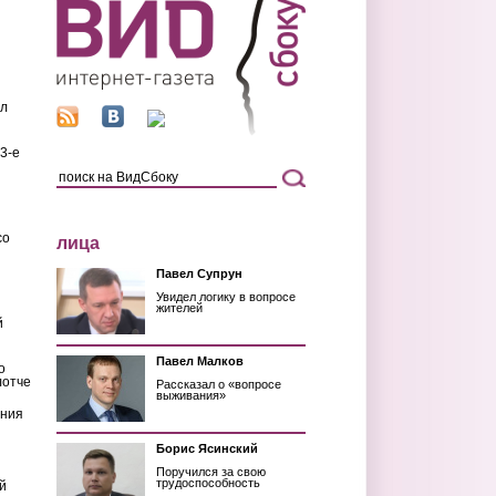
ил
3-е
со
лица
Павел Супрун
Увидел логику в вопросе
жителей
й
Павел Малков
о
лотче
Рассказал о «вопросе
выживания»
ения
Борис Ясинский
Поручился за свою
трудоспособность
й