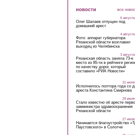
новости
все ново
6 августа
Олег Шалаев отпущен под
домашний арест
4 августа
Фото: аппарат губернатора
Рязанской области возглавил
выходец из Челябинска
3 августа
Рязанская область заняла 73-е
место из 85-ти в рейтинге регио
по качеству дорог, который
составило «РИА Новости»
31 июля
Исполнилось полтора года со д
ареста Константина Смирнова
29 июля
Стало известно об аресте перво
замминистра здравоохранения
Рязанской области
27 июля
Начинается благоустройство «
Паустовского» в Солотче