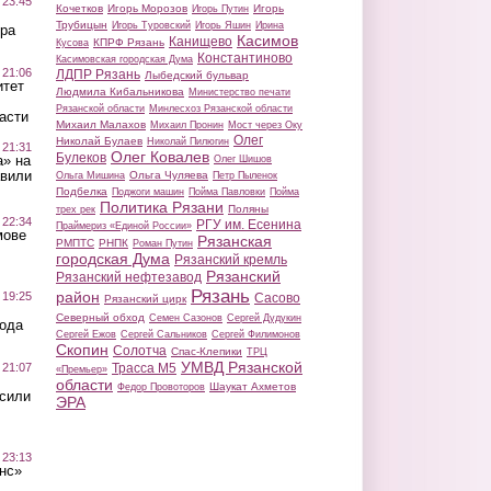
 23:45
Кочетков
Игорь Морозов
Игорь
Игорь Путин
Трубицын
Игорь Туровский
Игорь Яшин
Ирина
ра
Касимов
Канищево
КПРФ Рязань
Кусова
Константиново
Касимовская городская Дума
 21:06
ЛДПР Рязань
Лыбедский бульвар
итет
Людмила Кибальникова
Министерство печати
Рязанской области
Минлесхоз Рязанской области
асти
Михаил Малахов
Михаил Пронин
Мост через Оку
Олег
Николай Булаев
Николай Пилюгин
 21:31
Олег Ковалев
Булеков
а» на
Олег Шишов
авили
Ольга Чуляева
Ольга Мишина
Петр Пыленок
Подбелка
Поджоги машин
Пойма Павловки
Пойма
Политика Рязани
Поляны
трех рек
 22:34
РГУ им. Есенина
Праймериз «Единой России»
мове
Рязанская
РМПТС
РНПК
Роман Путин
городская Дума
Рязанский кремль
Рязанский
Рязанский нефтезавод
Рязань
район
 19:25
Сасово
Рязанский цирк
Северный обход
Семен Сазонов
Сергей Дудукин
вода
Сергей Ежов
Сергей Сальников
Сергей Филимонов
Скопин
Солотча
Спас-Клепики
ТРЦ
УМВД Рязанской
 21:07
Трасса М5
«Премьер»
области
Шаукат Ахметов
Федор Провоторов
осили
ЭРА
 23:13
нс»