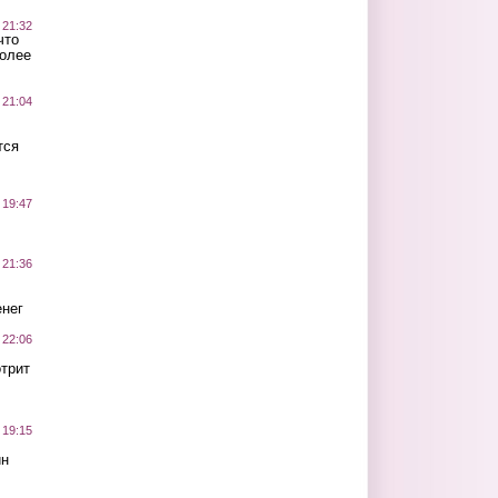
 21:32
что
более
 21:04
тся
 19:47
 21:36
нег
 22:06
трит
 19:15
ин