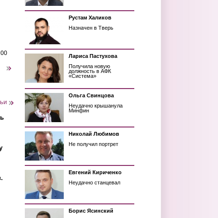
Рустам Халиков
Назначен в Тверь
200
Лариса Пастухова
Получила новую
следующая ›
должность в АФК
«Система»
Ольга Свинцова
тьи
Неудачно крышанула
Минфин
ть
Николай Любимов
Не получил портрет
у
Евгений Кириченко
.
Неудачно станцевал
Борис Ясинский