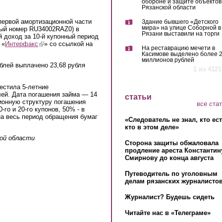
обороне и защите объектов
Рязанской области
первой амортизационной части
Здание бывшего «Детского
мира» на улице Соборной в
ный номер RU34002RAZ0) в
Рязани выставили на торги
 доход за 10-й купонный период
 «
Интерфакс
(link is external)
» со ссылкой на
На реставрацию мечети в
Касимове выделено более 
миллионов рублей
блей выплачено 23,68 рубля
1 из 4121
естила 5-летние
лей. Дата погашения займа — 14
статьи
ионную структуру погашения
все ста
го и 20-го купонов, 50% - в
на весь период обращения бумаг
«Следователь не знал, кто ес
кто в этом деле»
ой области
Сторона защиты обжаловала
продление ареста Константин
Смирнову до конца августа
Путеводитель по уголовным
делам рязанских журналистов
Журналист? Будешь сидеть
Читайте нас в «Телеграме»