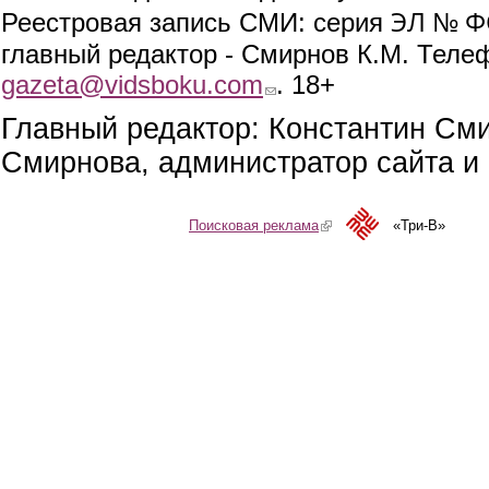
ЭЛ № ФС
Реестровая запись СМИ: серия
главный редактор - Смирнов К.М. Телефо
gazeta@vidsboku.com
(link sends e-mail)
. 18+
Главный редактор: Константин См
Смирнова, администратор сайта и 
Поисковая реклама
(link is external)
«Три-В»