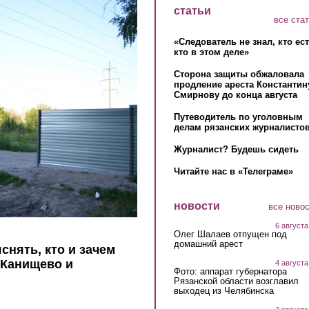
статьи
все ста
«Следователь не знал, кто ес
кто в этом деле»
Сторона защиты обжаловала
продление ареста Константин
Смирнову до конца августа
Путеводитель по уголовным
делам рязанских журналистов
Журналист? Будешь сидеть
Читайте нас в «Телеграме»
новости
все ново
6 августа
Олег Шалаев отпущен под
домашний арест
снять, кто и зачем
 Канищево и
4 августа
Фото: аппарат губернатора
Рязанской области возглавил
выходец из Челябинска