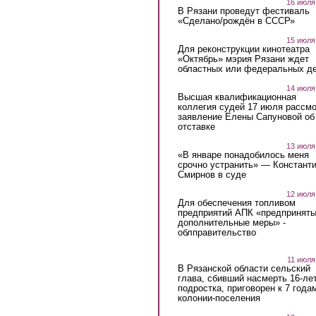
16 июля
В Рязани проведут фестиваль
«Сделано/рождён в СССР»
15 июля
Для реконструкции кинотеатра
«Октябрь» мэрия Рязани ждет
областных или федеральных де
14 июля
Высшая квалификационная
коллегия судей 17 июля рассмо
заявление Елены Сапуновой об
отставке
13 июля
«В январе понадобилось меня
срочно устранить» — Констант
Смирнов в суде
12 июля
Для обеспечения топливом
предприятий АПК «предпринят
дополнительные меры» -
облправительство
11 июля
В Рязанской области сельский
глава, сбивший насмерть 16-ле
подростка, приговорен к 7 года
колонии-поселения