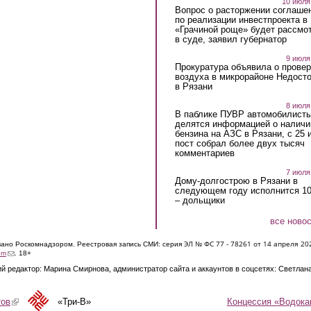
10 июля
Вопрос о расторжении соглаше
по реализации инвестпроекта в
«Грачиной роще» будет рассмо
в суде, заявил губернатор
9 июля
Прокуратура объявила о провер
воздуха в микрорайоне Недост
в Рязани
8 июля
В паблике ПУВР автомобилист
делятся информацией о наличи
бензина на АЗС в Рязани, с 25 
пост собрал более двух тысяч
комментариев
7 июля
Дому-долгострою в Рязани в
следующем году исполнится 10
– дольщики
все ново
ЭЛ № ФС 77 - 7826
1 от 14 апреля 20
овано Роскомнадзором. Реестровая запись СМИ: серия
(link sends e-mail)
om
. 18+
й редактор: Марина Смирнова, администратор сайта и аккаунтов в соцсетях: Светлан
Концессия «Водока
тов
(link is external)
«Три-В»