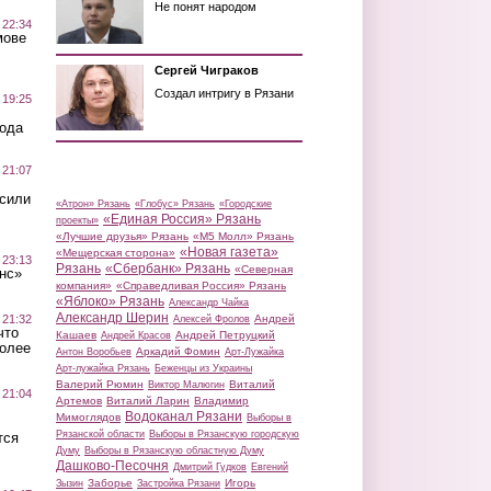
Не понят народом
 22:34
мове
Сергей Чиграков
Создал интригу в Рязани
 19:25
вода
 21:07
осили
«Атрон» Рязань
«Глобус» Рязань
«Городские
«Единая Россия» Рязань
проекты»
«Лучшие друзья» Рязань
«М5 Молл» Рязань
«Новая газета»
«Мещерская сторона»
 23:13
Рязань
«Сбербанк» Рязань
«Северная
нс»
компания»
«Справедливая Россия» Рязань
«Яблоко» Рязань
Александр Чайка
Александр Шерин
 21:32
Андрей
Алексей Фролов
что
Кашаев
Андрей Петруцкий
Андрей Красов
более
Аркадий Фомин
Антон Воробьев
Арт-Лужайка
Арт-лужайка Рязань
Беженцы из Украины
Валерий Рюмин
Виталий
Виктор Малюгин
 21:04
Артемов
Виталий Ларин
Владимир
Водоканал Рязани
Мимоглядов
Выборы в
Рязанской области
Выборы в Рязанскую городскую
тся
Думу
Выборы в Рязанскую областную Думу
Дашково-Песочня
Дмитрий Гудков
Евгений
Заборье
Игорь
Зызин
Застройка Рязани