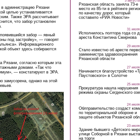
3 августа
Рязанская область заняла 73-е
л в администрацию Рязани
место из 85-ти в рейтинге регио
кой целью устанавливается
по качеству дорог, который
ским. Также ЭРА рассчитывает
составило «РИА Новости»
снится, что забор установлен
ernal)
.
31 июля
Исполнилось полтора года со д
о появившийся забор — явный
ареста Константина Смирнова
оны под застройку», — говорят
 альянса». Информационного
29 июля
акой объект здесь собираются
Стало известно об аресте перво
замминистра здравоохранения
Рязанской области
а Рязани, согласно которым эта
этажными домами. «Так что
27 июля
Начинается благоустройство «
нимум», — констатируют в ЭРА.
Паустовского» в Солотче
о замусорена, однако на этой
25 июля
евьев.
Прокуратура нашла нарушения
режима охраны Сегденского озе
24 июля
Облправительство создаст ком
по территориальной обороне и
защите объектов Рязанской обл
23 июля
Здание бывшего «Детского мир
улице Соборной в Рязани выст
на торги