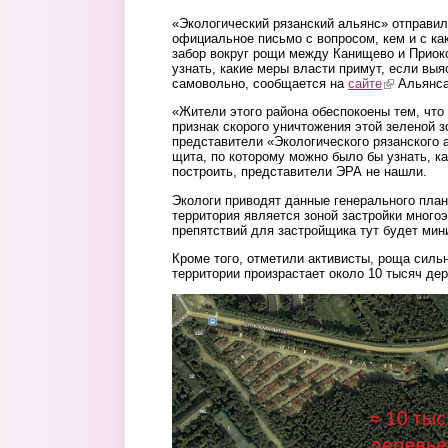
«Экологический рязанский альянс» отправи
официальное письмо с вопросом, кем и с ка
забор вокруг рощи между Канищево и Приок
узнать, какие меры власти примут, если выя
самовольно, сообщается на
сайте
(link is ext
Альянса
«Жители этого района обеспокоены тем, чт
признак скорого уничтожения этой зеленой з
представители «Экологического рязанского
щита, по которому можно было бы узнать, к
построить, представители ЭРА не нашли.
Экологи приводят данные генерального план
территория является зоной застройки много
препятствий для застройщика тут будет ми
Кроме того, отметили активисты, роща сильн
территории произрастает около 10 тысяч дер
2.jpg