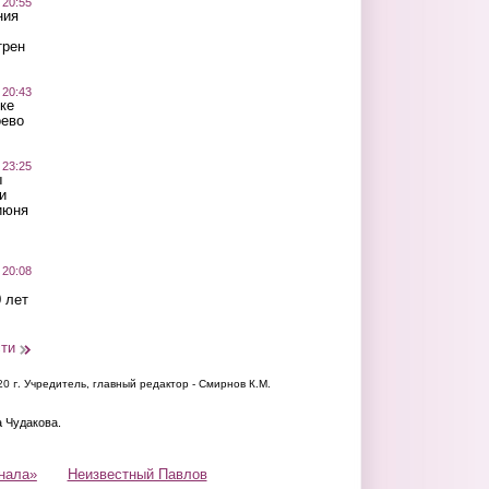
 20:55
ния
трен
 20:43
ке
оево
 23:25
ы
и
июня
 20:08
 лет
сти
20 г.
Учредитель, главный редактор - Смирнов К.М.
а Чудакова.
нала»
Неизвестный Павлов