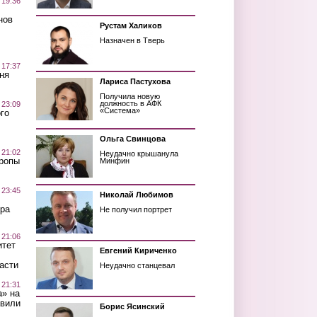
 19:36
нов
Рустам Халиков
Назначен в Тверь
 17:37
ня
Лариса Пастухова
Получила новую
должность в АФК
 23:09
«Система»
го
Ольга Свинцова
 21:02
Неудачно крышанула
Тропы
Минфин
 23:45
Николай Любимов
ра
Не получил портрет
 21:06
итет
Евгений Кириченко
асти
Неудачно станцевал
 21:31
а» на
авили
Борис Ясинский