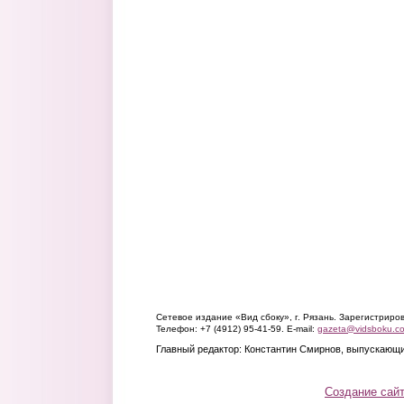
Сетевое издание «Вид сбоку», г. Рязань. Зарегистрир
Телефон: +7 (4912) 95-41-59. E-mail:
gazeta@vidsboku.c
Главный редактор: Константин Смирнов, выпускающи
Создание сай