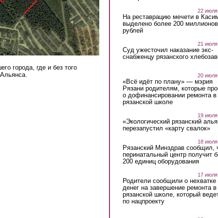
22 июля
На реставрацию мечети в Каси
выделено более 200 миллионов
рублей
21 июля
Суд ужесточил наказание экс-
снабженцу рязанского хлебоза
го города, где и без того
 Альянса.
20 июля
«Всё идёт по плану» — мэрия
Рязани родителям, которые пр
о дофинансировании ремонта в
рязанской школе
19 июля
«Экологический рязанский алья
перезапустил «карту свалок»
18 июля
Рязанский Минздрав сообщил, 
перинатальный центр получит 
200 единиц оборудования
17 июля
Родители сообщили о нехватке
денег на завершение ремонта в
рязанской школе, который веде
по нацпроекту