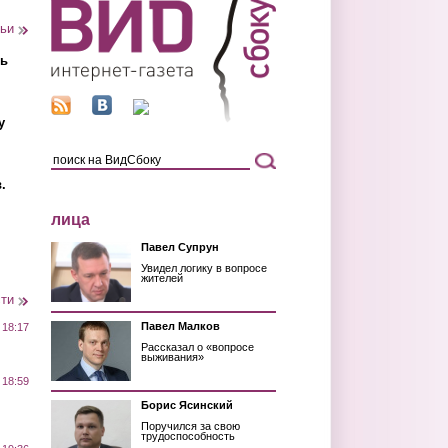
тьи
ть
у
.
лица
Павел Супрун
Увидел логику в вопросе
жителей
сти
Павел Малков
 18:17
Рассказал о «вопросе
выживания»
 18:59
Борис Ясинский
Поручился за свою
трудоспособность