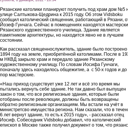
Рязанские католики планируют получить под храм дом №5 
улице Салтыкова-Щедрина к 2015 году. Об этом Vidsboku
сообщил католический священник, работающий в Рязани, о
Йозеф Гунчага. Сейчас в помещениях находятся мастерск
Рязанского художественного училища. Здание является
памятником архитектуры, но находится явно не в лучшем
состоянии.
Как рассказал священнослужитель, здание было построено
1894 году на земле, приобретённой католиками. После в 19
м НКВД закрыло храм и передало здание Рязанскому
художественному училищу. По словам Иосифа Гунчаги,
поначалу здесь находилось общежитие, а с 50-х годов и до
пор мастерские.
«Наш приход существует уже 12 лет и всё это время мы
пытались вернуть себе здание. Не так давно был выпущен
закон о том, что все религиозные здания, которые были
отобраны после революции, должны быть возвращены
обратно религиозным организациям. Мы встали на учёт в
министретсво имущества региона. Нам сказали, что в течен
6 лет вернут здание, то есть к 2015 году», - рассказал отец
Иосиф. Собеседник Vidsboku добавил, что католический
епископ в Москве также получил документ о том, что рязан