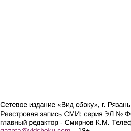
Сетевое издание «Вид сбоку», г. Рязан
ЭЛ № ФС
Реестровая запись СМИ: серия
главный редактор - Смирнов К.М. Телефо
gazeta@vidsboku.com
(link sends e-mail)
. 18+