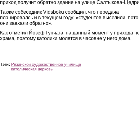
приход получит обратно здание на улице Салтыкова-Щедри
Также собеседник Vidsboku сообщил, что передача
планировалсь и в текущем году: «студентов выселили, пот
они заехали обратно».
Как отметил Йозеф Гунчага, на данный момент у прихода н
храма, поэтому католики молятся в часовне у него дома.
img_4948.jpg
img_4955.jpg
Тэги:
Рязанской художественное училище
католическая церковь