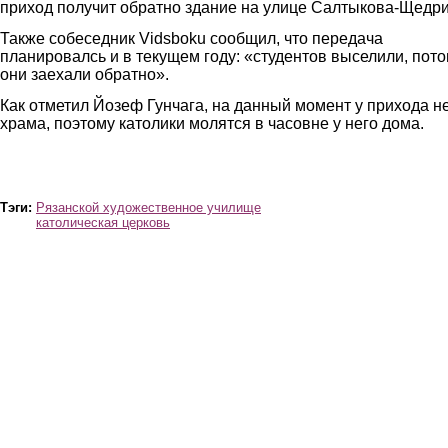
приход получит обратно здание на улице Салтыкова-Щедри
Также собеседник Vidsboku сообщил, что передача
планировалсь и в текущем году: «студентов выселили, пот
они заехали обратно».
Как отметил Йозеф Гунчага, на данный момент у прихода н
храма, поэтому католики молятся в часовне у него дома.
img_4948.jpg
img_4955.jpg
Тэги:
Рязанской художественное училище
католическая церковь