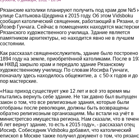
Рязанские католики планируют получить под храм дом №5 
улице Салтыкова-Щедрина к 2015 году. Об этом Vidsboku
сообщил католический священник, работающий в Рязани, о
Йозеф Гунчага. Сейчас в помещениях находятся мастерск
Рязанского художественного училища. Здание является
памятником архитектуры, но находится явно не в лучшем
состоянии.
Как рассказал священнослужитель, здание было построено
1894 году на земле, приобретённой католиками. После в 19
м НКВД закрыло храм и передало здание Рязанскому
художественному училищу. По словам Иосифа Гунчаги,
поначалу здесь находилось общежитие, а с 50-х годов и до
пор мастерские.
«Наш приход существует уже 12 лет и всё это время мы
пытались вернуть себе здание. Не так давно был выпущен
закон о том, что все религиозные здания, которые были
отобраны после революции, должны быть возвращены
обратно религиозным организациям. Мы встали на учёт в
министретсво имущества региона. Нам сказали, что в течен
6 лет вернут здание, то есть к 2015 году», - рассказал отец
Иосиф. Собеседник Vidsboku добавил, что католический
епископ в Москве также получил документ о том, что рязан