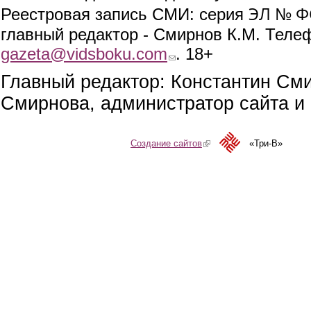
ЭЛ № ФС
Реестровая запись СМИ: серия
главный редактор - Смирнов К.М. Телефо
gazeta@vidsboku.com
(link sends e-mail)
. 18+
Главный редактор: Константин См
Смирнова, администратор сайта и 
Создание сайтов
(link is external)
«Три-В»