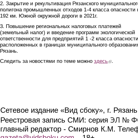
2. Закрытие и рекультивация Рязанского муниципальног
полигона промышленных отходов 1-4 класса опасности 
192 км. Южной окружной дороги в 2021г.
3. Повышение региональных налоговых платежей
(земельный налог) и введение программ экологической
ответственности для предприятий 1 -2 класса опасности
расположенных в границах муниципального образования
Рязань.
Следить за новостями по теме можно
здесь
(link is external)
.
Сетевое издание «Вид сбоку», г. Рязан
ЭЛ № ФС
Реестровая запись СМИ: серия
главный редактор - Смирнов К.М. Телефо
gazeta@vidsboku.com
(link sends e-mail)
. 18+