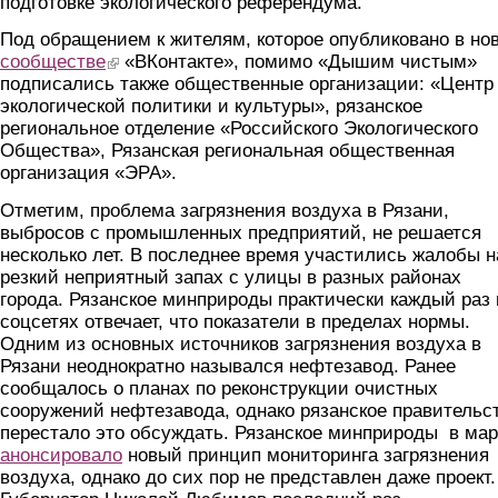
подготовке экологического референдума.
Под обращением к жителям, которое опубликовано в но
сообществе
(link is external)
«ВКонтакте», помимо «Дышим чистым»
подписались также общественные организации: «Центр
экологической политики и культуры», рязанское
региональное отделение «Российского Экологического
Общества», Рязанская региональная общественная
организация «ЭРА».
Отметим, проблема загрязнения воздуха в Рязани,
выбросов с промышленных предприятий, не решается
несколько лет. В последнее время участились жалобы н
резкий неприятный запах с улицы в разных районах
города. Рязанское минприроды практически каждый раз 
соцсетях отвечает, что показатели в пределах нормы.
Одним из основных источников загрязнения воздуха в
Рязани неоднократно назывался нефтезавод. Ранее
сообщалось о планах по реконструкции очистных
сооружений нефтезавода, однако рязанское правительс
перестало это обсуждать. Рязанское минприроды в мар
анонсировало
новый принцип мониторинга загрязнения
воздуха, однако до сих пор не представлен даже проект.