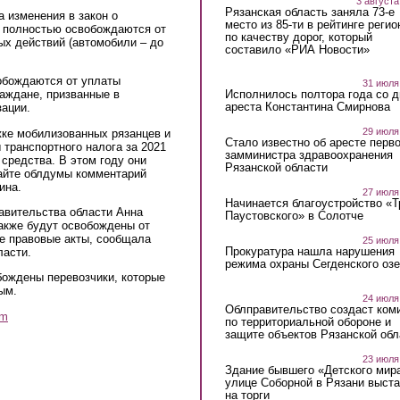
3 августа
Рязанская область заняла 73-е
а изменения в закон о
место из 85-ти в рейтинге регио
да полностью освобождаются от
по качеству дорог, который
ых действий (автомобили – до
составило «РИА Новости»
обождаются от уплаты
31 июля
Исполнилось полтора года со д
раждане, призванные в
ареста Константина Смирнова
ации.
29 июля
ке мобилизованных рязанцев и
Стало известно об аресте перво
 транспортного налога за 2021
замминистра здравоохранения
средства. В этом году они
Рязанской области
сайте облдумы комментарий
ина.
27 июля
Начинается благоустройство «
авительства области Анна
Паустовского» в Солотче
также будут освобождены от
е правовые акты, сообщала
25 июля
Прокуратура нашла нарушения
ласти.
режима охраны Сегденского озе
бождены перевозчики, которые
ым.
24 июля
Облправительство создаст ком
am
по территориальной обороне и
защите объектов Рязанской обл
23 июля
Здание бывшего «Детского мир
улице Соборной в Рязани выст
на торги