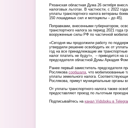
Рязанская областная Дума 26 октября внесл
налоговых льготах. В частности, с 2022 го
уплаты транспортного налога ветераны боев
150 лошадиных сил и мотоциклы – до 45).
Поправками, внесенными губернатором, осв
транспортного налога за период 2021 года г
вооруженные силы РФ по частичной мобилиз
«Сегодня мы продолжили работу по поддерж
утвердили решение освободить их от уплаты
год на все принадлежащие им транспортные 
налог платить не будут», – приводится на 
председателя областной Думы Аркадия Фом
Ранее первый заместитель председателя пр
Рослякова
сообщала
, что мобилизованные 
уплаты земельного налога. Соответствующи
Рослякова, примут муниципальные органы в
От уплаты транспортного налога также осво
предоставляют проезд по льготным проездн
Подписывайтесь на
канал Vidsboku в Telegr