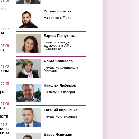
 19:36
нов
Рустам Халиков
Назначен в Тверь
 17:37
ня
Лариса Пастухова
Получила новую
должность в АФК
 23:09
«Система»
го
Ольга Свинцова
 21:02
Неудачно крышанула
Тропы
Минфин
 23:45
Николай Любимов
ра
Не получил портрет
 21:06
итет
Евгений Кириченко
асти
Неудачно станцевал
 21:31
а» на
авили
Борис Ясинский