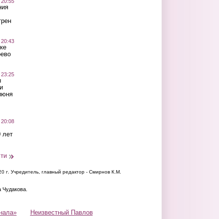
 20:55
ния
трен
 20:43
ке
оево
 23:25
ы
и
июня
 20:08
 лет
сти
20 г.
Учредитель, главный редактор - Смирнов К.М.
а Чудакова.
нала»
Неизвестный Павлов