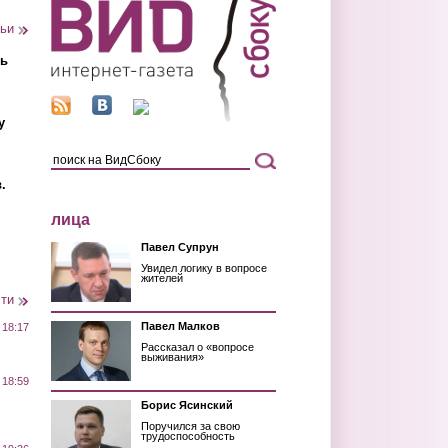
тьи
ть
у
.
лица
Павел Супрун
Увидел логику в вопросе
жителей
сти
Павел Малков
 18:17
Рассказал о «вопросе
выживания»
 18:59
Борис Ясинский
Поручился за свою
трудоспособность