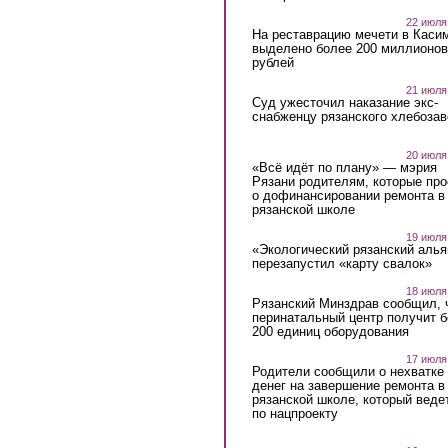
22 июля
На реставрацию мечети в Каси
выделено более 200 миллионов
рублей
21 июля
Суд ужесточил наказание экс-
снабженцу рязанского хлебоза
20 июля
«Всё идёт по плану» — мэрия
Рязани родителям, которые пр
о дофинансировании ремонта в
рязанской школе
19 июля
«Экологический рязанский алья
перезапустил «карту свалок»
18 июля
Рязанский Минздрав сообщил, 
перинатальный центр получит 
200 единиц оборудования
17 июля
Родители сообщили о нехватке
денег на завершение ремонта в
рязанской школе, который веде
по нацпроекту