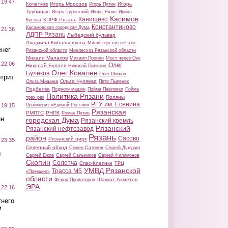
 19:47
Кочетков
Игорь Морозов
Игорь
Игорь Путин
Трубицын
Игорь Туровский
Игорь Яшин
Ирина
Касимов
Канищево
КПРФ Рязань
Кусова
Константиново
Касимовская городская Дума
 21:36
ЛДПР Рязань
Лыбедский бульвар
Людмила Кибальникова
Министерство печати
нег
Рязанской области
Минлесхоз Рязанской области
Михаил Малахов
Михаил Пронин
Мост через Оку
 22:06
Олег
Николай Булаев
Николай Пилюгин
Олег Ковалев
Булеков
Олег Шишов
трит
Ольга Чуляева
Ольга Мишина
Петр Пыленок
Подбелка
Поджоги машин
Пойма Павловки
Пойма
Политика Рязани
Поляны
трех рек
РГУ им. Есенина
Праймериз «Единой России»
 19:15
Рязанская
РМПТС
РНПК
Роман Путин
ин
городская Дума
Рязанский кремль
Рязанский
Рязанский нефтезавод
Рязань
район
Сасово
Рязанский цирк
 23:35
Северный обход
Семен Сазонов
Сергей Дудукин
ы
Сергей Ежов
Сергей Сальников
Сергей Филимонов
Скопин
Солотча
Спас-Клепики
ТРЦ
УМВД Рязанской
Трасса М5
«Премьер»
области
Шаукат Ахметов
Федор Провоторов
ЭРА
 22:16
тнего
м