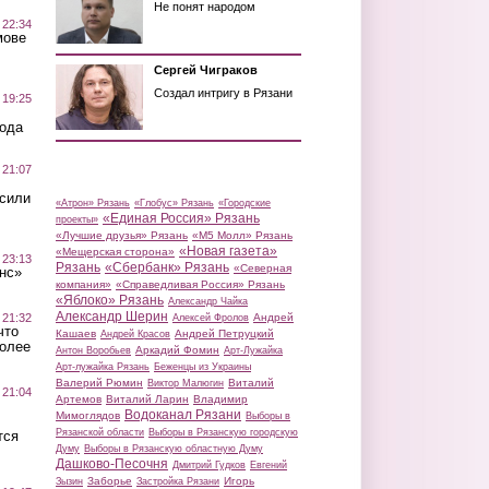
Не понят народом
 22:34
мове
Сергей Чиграков
Создал интригу в Рязани
 19:25
вода
 21:07
осили
«Атрон» Рязань
«Глобус» Рязань
«Городские
«Единая Россия» Рязань
проекты»
«Лучшие друзья» Рязань
«М5 Молл» Рязань
«Новая газета»
«Мещерская сторона»
 23:13
Рязань
«Сбербанк» Рязань
«Северная
нс»
компания»
«Справедливая Россия» Рязань
«Яблоко» Рязань
Александр Чайка
Александр Шерин
 21:32
Андрей
Алексей Фролов
что
Кашаев
Андрей Петруцкий
Андрей Красов
более
Аркадий Фомин
Антон Воробьев
Арт-Лужайка
Арт-лужайка Рязань
Беженцы из Украины
Валерий Рюмин
Виталий
Виктор Малюгин
 21:04
Артемов
Виталий Ларин
Владимир
Водоканал Рязани
Мимоглядов
Выборы в
Рязанской области
Выборы в Рязанскую городскую
тся
Думу
Выборы в Рязанскую областную Думу
Дашково-Песочня
Дмитрий Гудков
Евгений
Заборье
Игорь
Зызин
Застройка Рязани