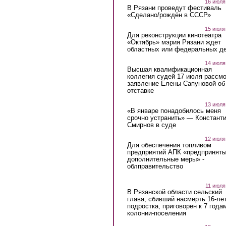
16 июля
В Рязани проведут фестиваль
«Сделано/рождён в СССР»
15 июля
Для реконструкции кинотеатра
«Октябрь» мэрия Рязани ждет
областных или федеральных де
14 июля
Высшая квалификационная
коллегия судей 17 июля рассмо
заявление Елены Сапуновой об
отставке
13 июля
«В январе понадобилось меня
срочно устранить» — Констант
Смирнов в суде
12 июля
Для обеспечения топливом
предприятий АПК «предпринят
дополнительные меры» -
облправительство
11 июля
В Рязанской области сельский
глава, сбивший насмерть 16-ле
подростка, приговорен к 7 года
колонии-поселения