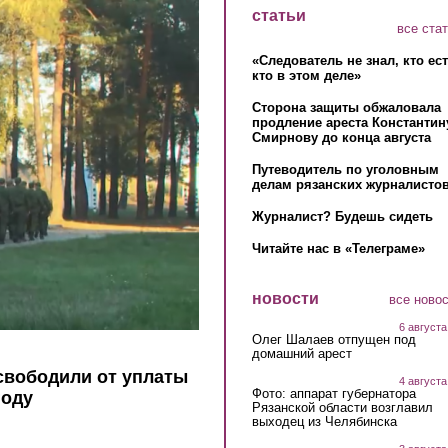
статьи
все ста
«Следователь не знал, кто ес
кто в этом деле»
Сторона защиты обжаловала
продление ареста Константин
Смирнову до конца августа
Путеводитель по уголовным
делам рязанских журналистов
Журналист? Будешь сидеть
Читайте нас в «Телеграме»
новости
все ново
6 августа
Олег Шалаев отпущен под
домашний арест
свободили от уплаты
4 августа
Фото: аппарат губернатора
году
Рязанской области возглавил
выходец из Челябинска