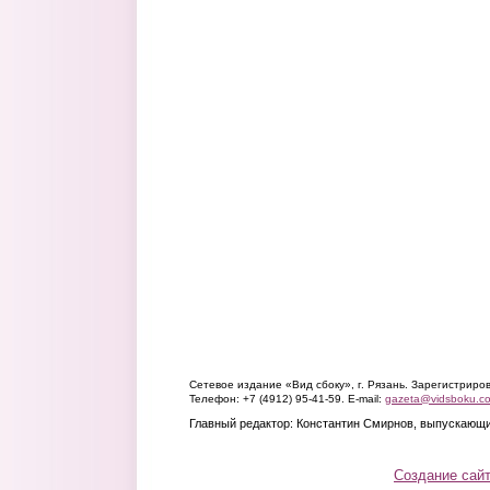
Сетевое издание «Вид сбоку», г. Рязань. Зарегистрир
Телефон: +7 (4912) 95-41-59. E-mail:
gazeta@vidsboku.c
Главный редактор: Константин Смирнов, выпускающи
Создание сай