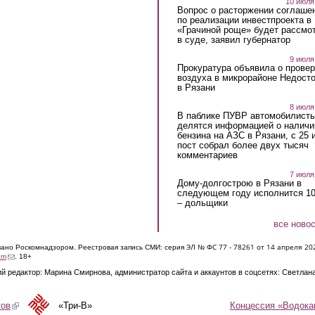
10 июля
Вопрос о расторжении соглаше
по реализации инвестпроекта в
«Грачиной роще» будет рассмо
в суде, заявил губернатор
9 июля
Прокуратура объявила о провер
воздуха в микрорайоне Недост
в Рязани
8 июля
В паблике ПУВР автомобилист
делятся информацией о наличи
бензина на АЗС в Рязани, с 25 
пост собрал более двух тысяч
комментариев
7 июля
Дому-долгострою в Рязани в
следующем году исполнится 10
– дольщики
все ново
ЭЛ № ФС 77 - 7826
1 от 14 апреля 20
овано Роскомнадзором. Реестровая запись СМИ: серия
(link sends e-mail)
om
. 18+
й редактор: Марина Смирнова, администратор сайта и аккаунтов в соцсетях: Светлан
Концессия «Водока
тов
(link is external)
«Три-В»