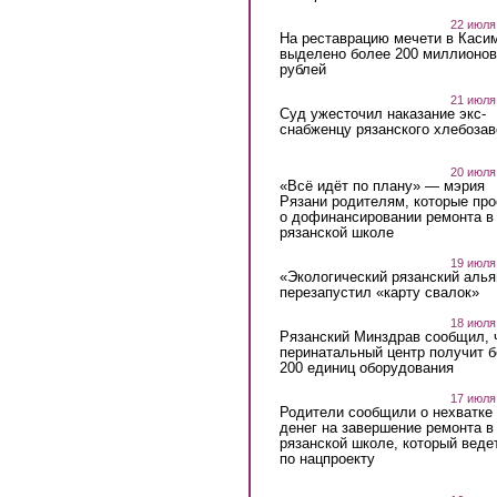
22 июля
На реставрацию мечети в Каси
выделено более 200 миллионов
рублей
21 июля
Суд ужесточил наказание экс-
снабженцу рязанского хлебоза
20 июля
«Всё идёт по плану» — мэрия
Рязани родителям, которые пр
о дофинансировании ремонта в
рязанской школе
19 июля
«Экологический рязанский алья
перезапустил «карту свалок»
18 июля
Рязанский Минздрав сообщил, 
перинатальный центр получит 
200 единиц оборудования
17 июля
Родители сообщили о нехватке
денег на завершение ремонта в
рязанской школе, который веде
по нацпроекту