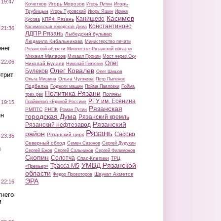
 19:47
Кочетков
Игорь Морозов
Игорь
Игорь Путин
Трубицын
Игорь Туровский
Игорь Яшин
Ирина
Касимов
Канищево
КПРФ Рязань
Кусова
Константиново
Касимовская городская Дума
 21:36
ЛДПР Рязань
Лыбедский бульвар
Людмила Кибальникова
Министерство печати
нег
Рязанской области
Минлесхоз Рязанской области
Михаил Малахов
Михаил Пронин
Мост через Оку
 22:06
Олег
Николай Булаев
Николай Пилюгин
Олег Ковалев
Булеков
Олег Шишов
трит
Ольга Чуляева
Ольга Мишина
Петр Пыленок
Подбелка
Поджоги машин
Пойма Павловки
Пойма
Политика Рязани
Поляны
трех рек
РГУ им. Есенина
Праймериз «Единой России»
 19:15
Рязанская
РМПТС
РНПК
Роман Путин
ин
городская Дума
Рязанский кремль
Рязанский
Рязанский нефтезавод
Рязань
район
Сасово
Рязанский цирк
 23:35
Северный обход
Семен Сазонов
Сергей Дудукин
ы
Сергей Ежов
Сергей Сальников
Сергей Филимонов
Скопин
Солотча
Спас-Клепики
ТРЦ
УМВД Рязанской
Трасса М5
«Премьер»
области
Шаукат Ахметов
Федор Провоторов
ЭРА
 22:16
тнего
м