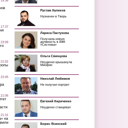
 19:36
нов
Рустам Халиков
Назначен в Тверь
 17:37
ня
Лариса Пастухова
Получила новую
должность в АФК
 23:09
«Система»
го
Ольга Свинцова
 21:02
Неудачно крышанула
Тропы
Минфин
 23:45
Николай Любимов
ра
Не получил портрет
 21:06
итет
Евгений Кириченко
асти
Неудачно станцевал
 21:31
а» на
авили
Борис Ясинский