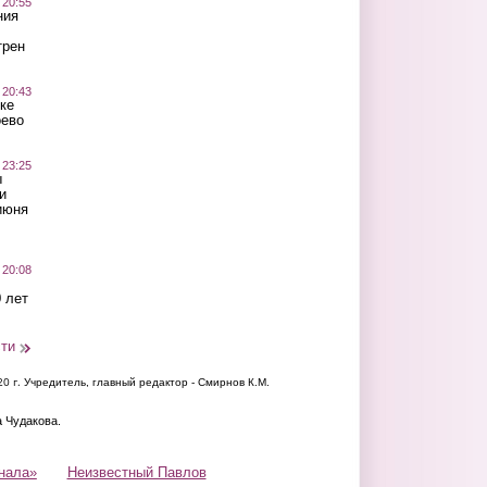
 20:55
ния
трен
 20:43
ке
оево
 23:25
ы
и
июня
 20:08
 лет
сти
20 г.
Учредитель, главный редактор - Смирнов К.М.
а Чудакова.
нала»
Неизвестный Павлов