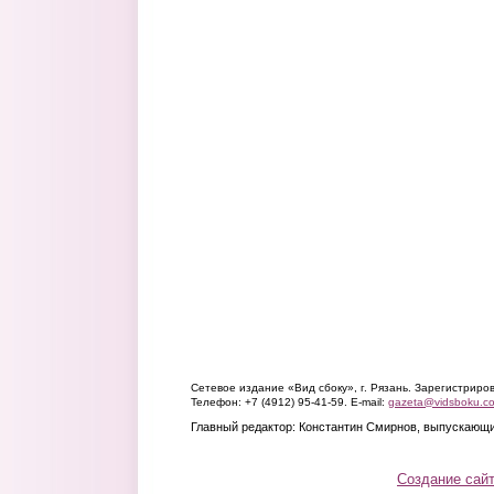
Сетевое издание «Вид сбоку», г. Рязань. Зарегистрир
Телефон: +7 (4912) 95-41-59. E-mail:
gazeta@vidsboku.c
Главный редактор: Константин Смирнов, выпускающи
Создание сай