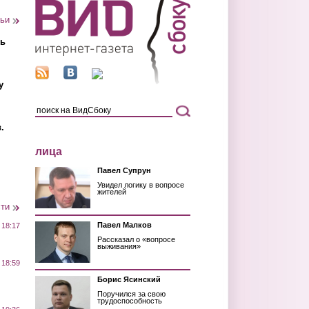
тьи
ть
у
.
лица
Павел Супрун
Увидел логику в вопросе
жителей
сти
Павел Малков
 18:17
Рассказал о «вопросе
выживания»
 18:59
Борис Ясинский
Поручился за свою
трудоспособность