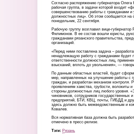
Согласно распоряжению губернатора Олега 
рабочая группа, в задачи которой входит «
совершенствованию работы с гражданами и 
должностных лиц». Об этом сообщается на 
понедельник, 22 сентября.
Рабочую группу возглавил вице-губернатор 
Филимонов. В ее состав вошли юристы, руко
гражданами рязанского правительства, пре
организаций.
«Перед ними поставлена задача – разработа
ненадлежащую работу с гражданами будет 
ответственности должностных лиц, примене
взысканий, вплоть до увольнения», — говор
По данным областных властей, будет сформ
мер, направленных на улучшение работы с 
граждан, и разработан механизм контроля. 
проявлениям хамства, грубости, волокиты и
стороны должностных лиц любого уровня. «
чиновников, сотрудников государственных 
предприятий, БТИ, КВЦ, почты, ГИБДД и др
здесь должно быть межведомственным и ко
Ковалев.
Вся нормативная база должна быть разработ
отмечено в пресс-релизе.
Тэги:
Рязань