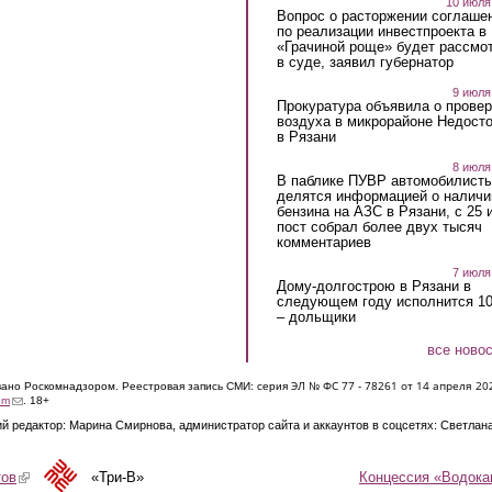
10 июля
Вопрос о расторжении соглаше
по реализации инвестпроекта в
«Грачиной роще» будет рассмо
в суде, заявил губернатор
9 июля
Прокуратура объявила о провер
воздуха в микрорайоне Недост
в Рязани
8 июля
В паблике ПУВР автомобилист
делятся информацией о наличи
бензина на АЗС в Рязани, с 25 
пост собрал более двух тысяч
комментариев
7 июля
Дому-долгострою в Рязани в
следующем году исполнится 10
– дольщики
все ново
ЭЛ № ФС 77 - 7826
1 от 14 апреля 20
овано Роскомнадзором. Реестровая запись СМИ: серия
(link sends e-mail)
om
. 18+
й редактор: Марина Смирнова, администратор сайта и аккаунтов в соцсетях: Светлан
Концессия «Водока
тов
(link is external)
«Три-В»