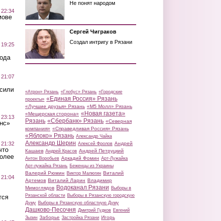
Не понят народом
 22:34
мове
Сергей Чиграков
Создал интригу в Рязани
 19:25
вода
 21:07
осили
«Атрон» Рязань
«Глобус» Рязань
«Городские
«Единая Россия» Рязань
проекты»
«Лучшие друзья» Рязань
«М5 Молл» Рязань
«Новая газета»
«Мещерская сторона»
 23:13
Рязань
«Сбербанк» Рязань
«Северная
нс»
компания»
«Справедливая Россия» Рязань
«Яблоко» Рязань
Александр Чайка
Александр Шерин
 21:32
Андрей
Алексей Фролов
что
Кашаев
Андрей Петруцкий
Андрей Красов
более
Аркадий Фомин
Антон Воробьев
Арт-Лужайка
Арт-лужайка Рязань
Беженцы из Украины
Валерий Рюмин
Виталий
Виктор Малюгин
 21:04
Артемов
Виталий Ларин
Владимир
Водоканал Рязани
Мимоглядов
Выборы в
Рязанской области
Выборы в Рязанскую городскую
тся
Думу
Выборы в Рязанскую областную Думу
Дашково-Песочня
Дмитрий Гудков
Евгений
Заборье
Игорь
Зызин
Застройка Рязани