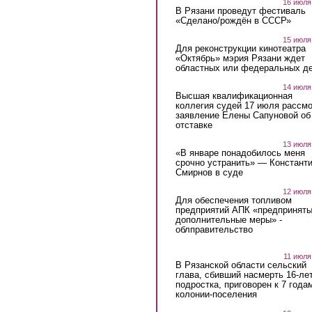
16 июля
В Рязани проведут фестиваль
«Сделано/рождён в СССР»
15 июля
Для реконструкции кинотеатра
«Октябрь» мэрия Рязани ждет
областных или федеральных де
14 июля
Высшая квалификационная
коллегия судей 17 июля рассмо
заявление Елены Сапуновой об
отставке
13 июля
«В январе понадобилось меня
срочно устранить» — Констант
Смирнов в суде
12 июля
Для обеспечения топливом
предприятий АПК «предпринят
дополнительные меры» -
облправительство
11 июля
В Рязанской области сельский
глава, сбивший насмерть 16-ле
подростка, приговорен к 7 года
колонии-поселения