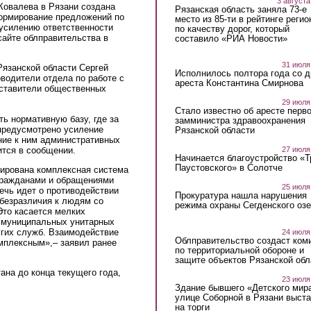
3 августа
Ковалева в Рязани создана
Рязанская область заняла 73-е
формирование предложений по
место из 85-ти в рейтинге регио
усилению ответственности
по качеству дорог, который
сайте облправительства в
составило «РИА Новости»
31 июля
Рязанской области Сергей
Исполнилось полтора года со д
водители отдела по работе с
ареста Константина Смирнова
дставители общественных
29 июля
Стало известно об аресте перво
ть нормативную базу, где за
замминистра здравоохранения
предусмотрено усиление
Рязанской области
ние к ним административных
ится в сообщении.
27 июля
Начинается благоустройство «
Паустовского» в Солотче
ирована комплексная система
гражданами и обращениями
25 июля
Речь идет о противодействии
Прокуратура нашла нарушения
 безразличия к людям со
режима охраны Сегденского озе
Это касается мелких
и муниципальных унитарных
угих служб. Взаимодействие
24 июля
Облправительство создаст ком
мплексным»,– заявил ранее
по территориальной обороне и
защите объектов Рязанской обл
ана до конца текущего года,
23 июля
Здание бывшего «Детского мир
улице Соборной в Рязани выст
на торги