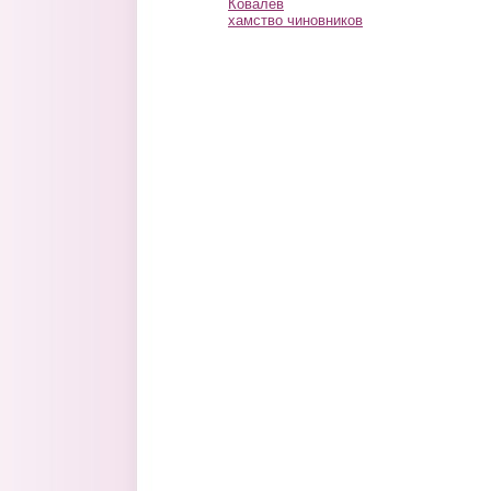
Ковалев
хамство чиновников