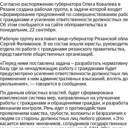
Согласно распоряжению губернатора Олега Ковалева в
Рязани создана рабочая группа, в задачи которой входит
«формирование предложений по совершенствованию раб
с гражданами и усилению ответственности должностных ли
Об этом сообщается на сайте облправительства в
понедельник, 22 сентября.
Рабочую группу возглавил вице-губернатор Рязанской обла
Сергей Филимонов. В ее состав вошли юристы, руководите
отдела по работе с гражданами рязанского правительства,
представители общественных организаций.
«Перед ними поставлена задача – разработать нормативн
базу, где за ненадлежащую работу с гражданами будет
предусмотрено усиление ответственности должностных лиц
применение к ним административных взысканий, вплоть до
увольнения», — говорится в сообщении.
По данным областных властей, будет сформирована
комплексная система мер, направленных на улучшение
работы с гражданами и обращениями граждан, и разработ
механизм контроля. Речь идет о противодействии
проявлениям хамства, грубости, волокиты и безразличия к
людям со стороны должностных лиц любого уровня. «Это
касается мелких чиновников, сотрудников государственных