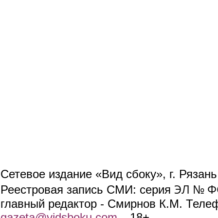
Сетевое издание «Вид сбоку», г. Рязан
ЭЛ № ФС
Реестровая запись СМИ: серия
главный редактор - Смирнов К.М. Телефо
gazeta@vidsboku.com
(link sends e-mail)
. 18+