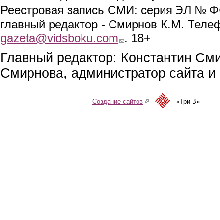
ЭЛ № ФС
Реестровая запись СМИ: серия
главный редактор - Смирнов К.М. Телефо
gazeta@vidsboku.com
(link sends e-mail)
. 18+
Главный редактор: Константин См
Смирнова, администратор сайта и 
Создание сайтов
(link is external)
«Три-В»