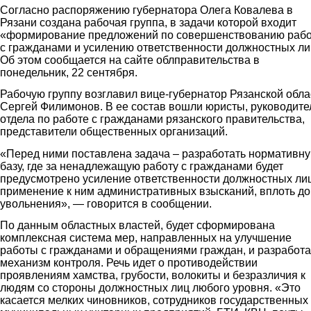
Согласно распоряжению губернатора Олега Ковалева в
Рязани создана рабочая группа, в задачи которой входит
«формирование предложений по совершенствованию раб
с гражданами и усилению ответственности должностных ли
Об этом сообщается на сайте облправительства в
понедельник, 22 сентября.
Рабочую группу возглавил вице-губернатор Рязанской обла
Сергей Филимонов. В ее состав вошли юристы, руководите
отдела по работе с гражданами рязанского правительства,
представители общественных организаций.
«Перед ними поставлена задача – разработать нормативн
базу, где за ненадлежащую работу с гражданами будет
предусмотрено усиление ответственности должностных лиц
применение к ним административных взысканий, вплоть до
увольнения», — говорится в сообщении.
По данным областных властей, будет сформирована
комплексная система мер, направленных на улучшение
работы с гражданами и обращениями граждан, и разработ
механизм контроля. Речь идет о противодействии
проявлениям хамства, грубости, волокиты и безразличия к
людям со стороны должностных лиц любого уровня. «Это
касается мелких чиновников, сотрудников государственных